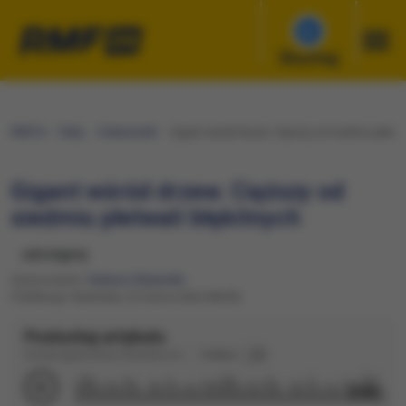
Słuchaj
RMF24
Fakty
Ciekawostki
Gigant wśród drzew. Cięższy od siedmiu płetwal
Gigant wśród drzew. Cięższy od
siedmiu płetwali błękitnych
udostępnij
Opracowanie:
Tadeusz Węsierski
Publikacja: Niedziela, 22 marca 2026 (08:00)
Posłuchaj artykułu
Dźwięk wygenerowany automatycznie
Podkład
2:54