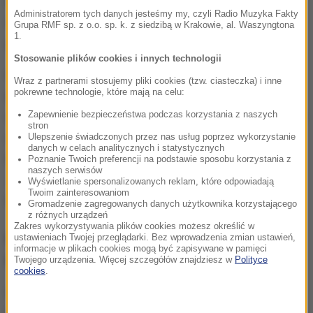
mowa, to
sekwoja olbrzymia
(mamutowiec
Administratorem tych danych jesteśmy my, czyli Radio Muzyka Fakty
olbrzymi), jeden z najbardziej imponujących
Grupa RMF sp. z o.o. sp. k. z siedzibą w Krakowie, al. Waszyngtona
1.
gatunków wśród roślinności na Ziemi.
Stosowanie plików cookies i innych technologii
General Sherman uznawany jest za
największe
Wraz z partnerami stosujemy pliki cookies (tzw. ciasteczka) i inne
pokrewne technologie, które mają na celu:
drzewo świata pod względem objętości
. Jego
Zapewnienie bezpieczeństwa podczas korzystania z naszych
wysokość sięga aż 83,8 m, co sprawia, że jest niemal
stron
dwukrotnie wyższy od słynnej Statuy Wolności w
Ulepszenie świadczonych przez nas usług poprzez wykorzystanie
danych w celach analitycznych i statystycznych
Nowym Jorku (46,05 m od podstawy do pochodni).
Poznanie Twoich preferencji na podstawie sposobu korzystania z
naszych serwisów
Jednak to nie wysokość czyni go rekordzistą.
Wyświetlanie spersonalizowanych reklam, które odpowiadają
Twoim zainteresowaniom
Prawdziwe wrażenie robi jego masa i objętość.
Gromadzenie zagregowanych danych użytkownika korzystającego
z różnych urządzeń
Zakres wykorzystywania plików cookies możesz określić w
General Sherman starszy niż
ustawieniach Twojej przeglądarki. Bez wprowadzenia zmian ustawień,
informacje w plikach cookies mogą być zapisywane w pamięci
Cesarstwo Rzymskie
Twojego urządzenia. Więcej szczegółów znajdziesz w
Polityce
cookies
.
Według danych Amerykańskiej Służby Parków