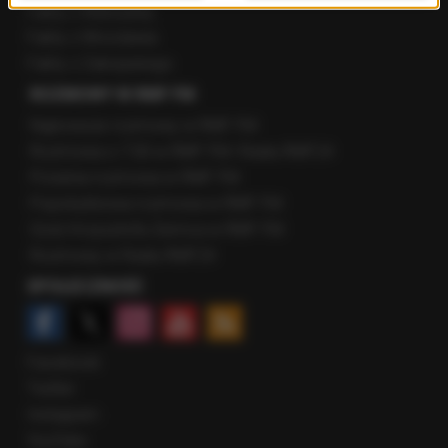
Fakty z Warszawy
Fakty z Wrocławia
Fakty z Zakopanego
ROZMOWY W RMF FM
Najnowsze rozmowy w RMF FM
Rozmowa o 7:00 w RMF FM i Radiu RMF24
Poranna rozmowa w RMF FM
Popołudniowa rozmowa w RMF FM
Gość Krzysztofa Ziemca w RMF FM
Rozmowy w Radiu RMF24
SPOŁECZNOŚĆ
Facebook
Twitter
Instagram
YouTube