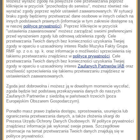
Możesz wyrazić zgodę na powyższe cele przetwarzania poprzez
kliknięcie w przycisk "przechodzę do serwisu", możesz również nie
wyrażać zgody poprzez wybór ustawień zaawansowanych. W sytuacji
braku zgody będziemy przetwarzać dane osobowe w innych celach na
innych podstawach prawnych (informacje w tym zakresie dostępne są
w naszej
polityce prywatności
). Poprzez kliknięcie w przycisk
"ustawienia zaawansowane" możesz zarządzać swoimi preferencjami
przed wyrażeniem zgody lub odmową udzielenia zgody. Cele
przetwarzania Twoich danych bez konieczności uzyskania Twojej
zgody w oparciu o uzasadniony interes Radio Muzyka Fakty Grupa
RMF sp. z o.o. sp. k. oraz informacje o możliwości sprzeciwienia się
takiemu przetwarzaniu znajdziesz w
polityce prywatności
. Cele
przetwarzania Twoich danych bez konieczności uzyskania Twojej
zgody w oparciu o uzasadniony interes
Zaufanych Partnerów IAB
oraz
możliwość sprzeciwienia się takiemu przetwarzaniu znajdziesz w
ustawieniach zaawansowanych.
Zgoda jest dobrowolna i możesz ją w dowolnym momencie wycofać,
zgoda będzie też podstawą przekazywania danych do naszych
Zaufanych Partnerów z siedzibą w państwach trzecich (poza
Europejskim Obszarem Gospodarczym).
W samym sercu
Parku Narodowego Sekwoi w
Ponadto masz prawo żądania dostępu, sprostowania, usunięcia lub
Kalifornii
, wśród majestatycznych lasów wyrasta
ograniczenia przetwarzania danych, a także złożenia skargi do
drzewo, które od lat przyciąga uwagę podróżników i
Prezesa Urzędu Ochrony Danych Osobowych. W polityce prywatności
znajdziesz informacje jak wykonać swoje prawa. Szczegółowe
miłośników przyrody.
General Sherman
, bo o nim
informacje na temat przetwarzania Twoich danych znajdują się w
polityce prywatności.