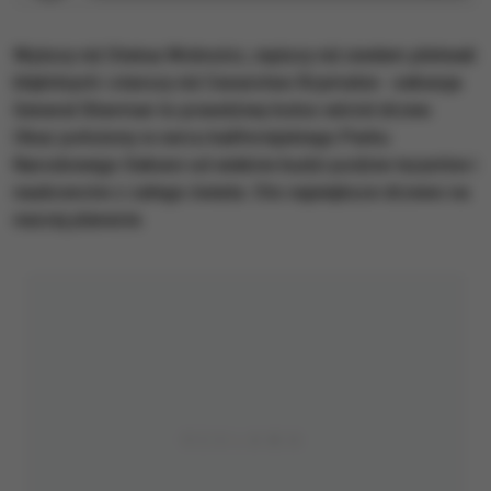
​Wyższy niż Statua Wolności, cięższy niż siedem płetwali
błękitnych i starszy niż Cesarstwo Rzymskie - sekwoja
General Sherman to prawdziwy kolos wśród drzew.
Okaz położony w sercu kalifornijskiego Parku
Narodowego Sekwoi od wieków budzi podziw turystów i
naukowców z całego świata. Oto największe drzewo na
naszej planecie.