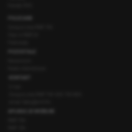
Kanały RSS
POLECANE
Gorąca Linia RMF FM
Staż w RMF24
Patronaty
POZOSTAŁE
Newsroom
Radio internetowe
KONTAKT
O nas
Gorąca Linia RMF FM: 600 700 800
email: fakty@rmf.fm
APLIKACJE MOBILNE
RMF FM
RMF ON