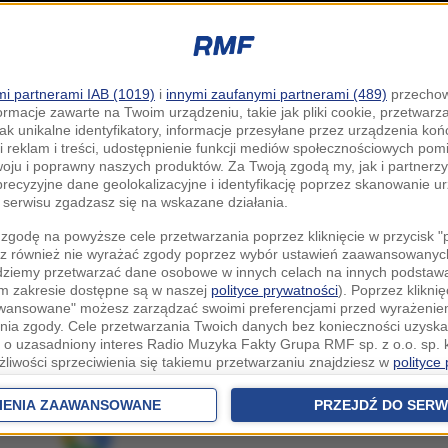
i partnerami IAB (1019)
i
innymi zaufanymi partnerami (489)
przechow
ormacje zawarte na Twoim urządzeniu, takie jak pliki cookie, przetwar
jak unikalne identyfikatory, informacje przesyłane przez urządzenia k
i reklam i treści, udostępnienie funkcji mediów społecznościowych pom
woju i poprawny naszych produktów. Za Twoją zgodą my, jak i partner
recyzyjne dane geolokalizacyjne i identyfikację poprzez skanowanie u
serwisu zgadzasz się na wskazane działania.
zgodę na powyższe cele przetwarzania poprzez kliknięcie w przycisk 
z również nie wyrażać zgody poprzez wybór ustawień zaawansowanych
dziemy przetwarzać dane osobowe w innych celach na innych podsta
ym zakresie dostępne są w naszej
polityce prywatności
). Poprzez kliknię
awansowane" możesz zarządzać swoimi preferencjami przed wyrażenie
ia zgody. Cele przetwarzania Twoich danych bez konieczności uzyska
 o uzasadniony interes Radio Muzyka Fakty Grupa RMF sp. z o.o. sp. k
żliwości sprzeciwienia się takiemu przetwarzaniu znajdziesz w
polityce
nia Twoich danych bez konieczności uzyskania Twojej zgody w oparci
chcesz widzieć więcej artykułów od RMF24?
dodaj w 
ch Partnerów IAB
oraz możliwość sprzeciwienia się takiemu przetwarza
IENIA ZAAWANSOWANE
PRZEJDŹ DO SERW
aawansowanych.