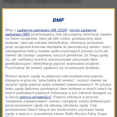
długotrwałych dolegliwości bólowych.
Dalsza część artykułu pod materiałem video:
Wraz z
zaufanymi partnerami IAB (1019)
i
innymi zaufanymi
partnerami (489)
przechowujemy i/lub odczytujemy informacje zawarte
na Twoim urządzeniu, takie jak pliki cookie, przetwarzamy dane
osobowe, takie jak unikalne identyfikatory, informacje przesyłane
przez urządzenia końcowe niezbędne do personalizacji reklam i treści,
udostępnienie funkcji mediów społecznościowych pomiaru ruchu jak
również dla rozwoju i poprawny naszych produktów. Za Twoją zgodą
my, jak i partnerzy możemy wykorzystywać precyzyjne dane
geolokalizacyjne i identyfikację poprzez skanowanie urządzeń.
Przechodząc do serwisu zgadzasz się na wskazane działania.
Możesz wyrazić zgodę na powyższe cele przetwarzania poprzez
kliknięcie w przycisk "przechodzę do serwisu", możesz również nie
wyrażać zgody poprzez wybór ustawień zaawansowanych. W sytuacji
braku zgody będziemy przetwarzać dane osobowe w innych celach na
innych podstawach prawnych (informacje w tym zakresie dostępne są
w naszej
polityce prywatności
). Poprzez kliknięcie w przycisk
"ustawienia zaawansowane" możesz zarządzać swoimi preferencjami
Ustalenie źródła bólu bywa trudne.
Zazwyczaj
przed wyrażeniem zgody lub odmową udzielenia zgody. Cele
pacjent trafia najpierw do lekarza rodzinnego, gdzie
przetwarzania Twoich danych bez konieczności uzyskania Twojej
zgody w oparciu o uzasadniony interes Radio Muzyka Fakty Grupa