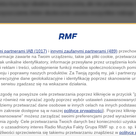
ra musi być idealnie oczyszczona, ale nie podrażniona.
yszczanie, które skutecznie usuwa wszystkie rodzaje
ariery hydrolipidowej
i partnerami IAB (1017)
i
innymi zaufanymi partnerami (489)
przechow
łowa sukcesu. Skóra po peelingu kwasowym jest jak "n
ormacje zawarte na Twoim urządzeniu, takie jak pliki cookie, przetwar
jak unikalne identyfikatory, informacje przesyłane przez urządzenia k
go zabezpieczenia. Najważniejszym zadaniem jest tera
i reklam i treści, udostępnienie funkcji mediów społecznościowych pom
woju i poprawny naszych produktów. Za Twoją zgodą my, jak i partner
tóra po zimie jest zazwyczaj nieszczelna.
recyzyjne dane geolokalizacyjne i identyfikację poprzez skanowanie u
serwisu zgadzasz się na wskazane działania.
i, które fizjologicznie naśladują skład naszej skóry.
zgodę na powyższe cele przetwarzania poprzez kliknięcie w przycisk 
ykomórkowym",
wraz z kwasami tłuszczowymi i
z również nie wyrażać zgody poprzez wybór ustawień zaawansowanych
dziemy przetwarzać dane osobowe w innych celach na innych podsta
apobiegną ucieczce wody (TEWL). To właśnie ten etap de
ym zakresie dostępne są w naszej
polityce prywatności
). Poprzez kliknię
zna, czy też zareaguje podrażnieniem na czynniki zewnęt
awansowane" możesz zarządzać swoimi preferencjami przed wyrażenie
ia zgody. Cele przetwarzania Twoich danych bez konieczności uzyska
 o uzasadniony interes Radio Muzyka Fakty Grupa RMF sp. z o.o. sp. k
Antyoksydacja i tarcza ochronna
żliwości sprzeciwienia się takiemu przetwarzaniu znajdziesz w
polityce