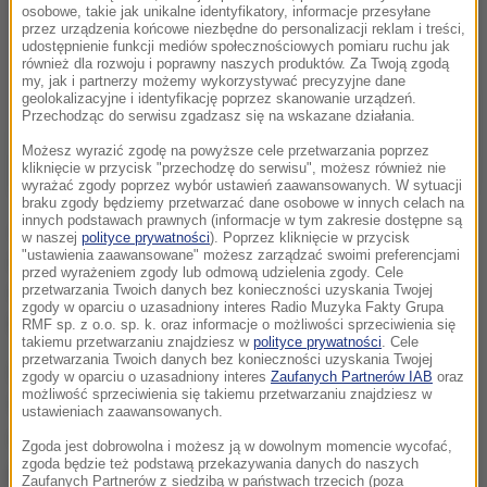
osobowe, takie jak unikalne identyfikatory, informacje przesyłane
przez urządzenia końcowe niezbędne do personalizacji reklam i treści,
udostępnienie funkcji mediów społecznościowych pomiaru ruchu jak
również dla rozwoju i poprawny naszych produktów. Za Twoją zgodą
my, jak i partnerzy możemy wykorzystywać precyzyjne dane
geolokalizacyjne i identyfikację poprzez skanowanie urządzeń.
Przechodząc do serwisu zgadzasz się na wskazane działania.
Możesz wyrazić zgodę na powyższe cele przetwarzania poprzez
kliknięcie w przycisk "przechodzę do serwisu", możesz również nie
wyrażać zgody poprzez wybór ustawień zaawansowanych. W sytuacji
braku zgody będziemy przetwarzać dane osobowe w innych celach na
innych podstawach prawnych (informacje w tym zakresie dostępne są
Ja cały czas wierzę, że dyrekcja wykaże dobrą wole i
w naszej
polityce prywatności
). Poprzez kliknięcie w przycisk
"ustawienia zaawansowane" możesz zarządzać swoimi preferencjami
zechce zakończyć ten strajk. Po naszej stronie jest
przed wyrażeniem zgody lub odmową udzielenia zgody. Cele
wola porozumienia od początku -
mówi jedna ze
przetwarzania Twoich danych bez konieczności uzyskania Twojej
zgody w oparciu o uzasadniony interes Radio Muzyka Fakty Grupa
strajkujących pielęgniarek.
RMF sp. z o.o. sp. k. oraz informacje o możliwości sprzeciwienia się
takiemu przetwarzaniu znajdziesz w
polityce prywatności
. Cele
przetwarzania Twoich danych bez konieczności uzyskania Twojej
Nie umiemy przewidzieć, czy to będzie przełom.
zgody w oparciu o uzasadniony interes
Zaufanych Partnerów IAB
oraz
możliwość sprzeciwienia się takiemu przetwarzaniu znajdziesz w
Wszystkie chciałybyśmy, żeby to się zakończyło,
ustawieniach zaawansowanych.
chciałybyśmy wrócić normalnie do pracy, to też nie
Zgoda jest dobrowolna i możesz ją w dowolnym momencie wycofać,
zgoda będzie też podstawą przekazywania danych do naszych
jest dla nas komfortowa sytuacja -
mówią
Zaufanych Partnerów z siedzibą w państwach trzecich (poza