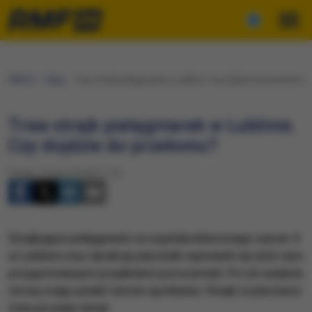
RMF24
Fakty
Trwa strajk pielęgniarek w Lublinie. Czy dojdzie do przełomu?
Trwa strajk pielęgniarek w Lublinie.
Czy dojdzie do przełomu?
Piątek, 13 lipca 2018 (11:15)
Strajkujące pielęgniarki ze szpitala klinicznego numer 4
w Lublinie oraz dyrekcja placówki wymienili się dziś rano
przygotowanymi projektami porozumień. Po ich analizie
strony mają ustalić termin spotkania. Strajk w placówce
trwa już piąty dzień.