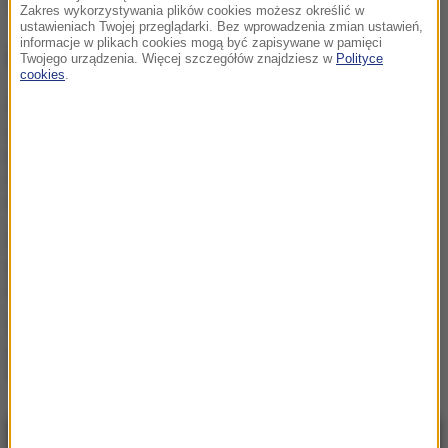
strajk
szpital
Lublin
Tagi:
Zakres wykorzystywania plików cookies możesz określić w
ustawieniach Twojej przeglądarki. Bez wprowadzenia zmian ustawień,
informacje w plikach cookies mogą być zapisywane w pamięci
NAJWAŻNIEJSZE FAKTY
Twojego urządzenia. Więcej szczegółów znajdziesz w
Polityce
cookies
.
Pierwszy „lek odwracający
starzenie” podany do... oka.
Czy rozpoczęła się era
eliksirów młodości?
Tym nie nawodnisz się. W
gorący dzień unikaj jak
ognia
Co dzieje się z sercem po
porażeniu piorunem?
Wyjaśniają badacze z UJ