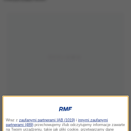
Wraz z
zaufanymi partnerami IAB (1019)
i
innymi zaufanymi
partnerami (489)
przechowujemy i/lub odczytujemy informacje zawarte
na Twoim urządzeniu, takie jak pliki cookie, przetwarzamy dane