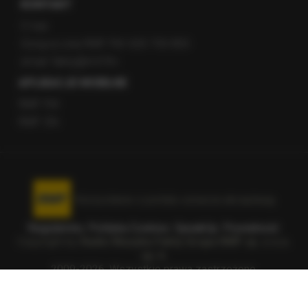
KONTAKT
O nas
Gorąca Linia RMF FM: 600 700 800
email: fakty@rmf.fm
APLIKACJE MOBILNE
RMF FM
RMF ON
Korzystanie z portalu oznacza akceptację
Regulaminu
.
Polityka Cookies
.
SpeakUp
.
Prywatność
.
Copyright by
Radio Muzyka Fakty Grupa RMF sp. z o.o.
sp. k.
2009-2026. Wszystkie prawa zastrzeżone.