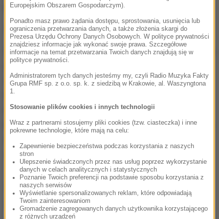
przedstawicielki personelu.
Europejskim Obszarem Gospodarczym).
Ponadto masz prawo żądania dostępu, sprostowania, usunięcia lub
Strajk trwa od poniedziałku
ograniczenia przetwarzania danych, a także złożenia skargi do
Prezesa Urzędu Ochrony Danych Osobowych. W polityce prywatności
znajdziesz informacje jak wykonać swoje prawa. Szczegółowe
W ostatnich dniach do protestów pielęgniarek doszło
informacje na temat przetwarzania Twoich danych znajdują się w
polityce prywatności.
m.in. w trzech szpitalach w Lublinie oraz w dwóch
Administratorem tych danych jesteśmy my, czyli Radio Muzyka Fakty
szpitalach wojewódzkich na Podkarpaciu.
Grupa RMF sp. z o.o. sp. k. z siedzibą w Krakowie, al. Waszyngtona
1.
Pielęgniarki masowo przedstawiały zwolnienia
Stosowanie plików cookies i innych technologii
lekarskie, a w Samodzielnym Publicznym Szpitalu
Wraz z partnerami stosujemy pliki cookies (tzw. ciasteczka) i inne
Klinicznym nr 4 w Lublinie w poniedziałek rozpoczęły
pokrewne technologie, które mają na celu:
strajk. Protestujące domagają się zwiększenia
Zapewnienie bezpieczeństwa podczas korzystania z naszych
zarobków.
stron
Ulepszenie świadczonych przez nas usług poprzez wykorzystanie
danych w celach analitycznych i statystycznych
Poznanie Twoich preferencji na podstawie sposobu korzystania z
naszych serwisów
(ag)
Wyświetlanie spersonalizowanych reklam, które odpowiadają
Twoim zainteresowaniom
Źródło: Twoje Zdrowie
Gromadzenie zagregowanych danych użytkownika korzystającego
z różnych urządzeń