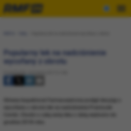
RMF24
Fakty
Popularny lek na nadciśnienie wycofany z obrotu
Popularny lek na nadciśnienie
wycofany z obrotu
Poniedziałek, 4 września 2017 (11:09)
Główny Inspektorat Farmacueytczny podjął decyzję o
wycofaniu z obrotu lek na nadciśnienie Prestozek
Combi. Chodzi o całą serię leku z datą ważności do
grudnia 2018 roku.