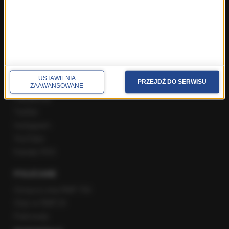
Poranna rozmowa w RMF FM
Popołudniowa rozmowa w RMF FM
Gość Krzysztofa Ziemca w RMF FM
Rozmowy w Radiu RMF24
SPOŁECZNOŚĆ
USTAWIENIA
PRZEJDŹ DO SERWISU
ZAAWANSOWANE
Facebook
Twitter
Instagram
YouTube
Kanały RSS
POLECANE
Gorąca Linia RMF FM
Staż w RMF24
Patronaty