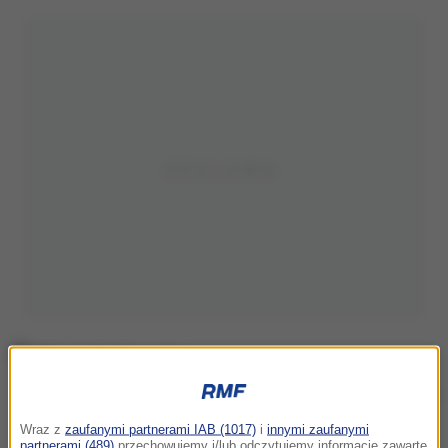
Zdjęcie ilustracyjne
Wraz z
zaufanymi partnerami IAB (1017)
i
innymi zaufanymi
partnerami (489)
przechowujemy i/lub odczytujemy informacje zawarte