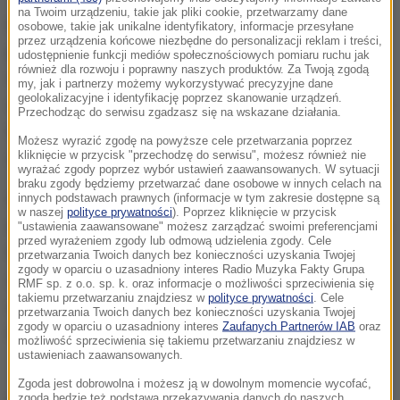
na Twoim urządzeniu, takie jak pliki cookie, przetwarzamy dane
Lek został wycofany na wniosek samego
osobowe, takie jak unikalne identyfikatory, informacje przesyłane
przez urządzenia końcowe niezbędne do personalizacji reklam i treści,
producenta po tym, jak kolejne badania stabilności
udostępnienie funkcji mediów społecznościowych pomiaru ruchu jak
również dla rozwoju i poprawny naszych produktów. Za Twoją zgodą
wykazały, odbiegające od normy wyniki zawartości
my, jak i partnerzy możemy wykorzystywać precyzyjne dane
geolokalizacyjne i identyfikację poprzez skanowanie urządzeń.
substancji czynnej. Jest jej więcej, dlatego działanie
Przechodząc do serwisu zgadzasz się na wskazane działania.
tego leku może być silniejsze, niż dopuszczalna
Możesz wyrazić zgodę na powyższe cele przetwarzania poprzez
kliknięcie w przycisk "przechodzę do serwisu", możesz również nie
specyfikacja.
wyrażać zgody poprzez wybór ustawień zaawansowanych. W sytuacji
braku zgody będziemy przetwarzać dane osobowe w innych celach na
Główny Inspektorat Farmaceutyczny uspokaja, że
innych podstawach prawnych (informacje w tym zakresie dostępne są
w naszej
polityce prywatności
). Poprzez kliknięcie w przycisk
nie powinno to mieć wpływu na chorych stosujących
"ustawienia zaawansowane" możesz zarządzać swoimi preferencjami
przed wyrażeniem zgody lub odmową udzielenia zgody. Cele
ten lek, jednak jeśli pacjenci poczują się inaczej niż
przetwarzania Twoich danych bez konieczności uzyskania Twojej
zgody w oparciu o uzasadniony interes Radio Muzyka Fakty Grupa
zazwyczaj, powinni udać się do lekarza. Według GIF-
RMF sp. z o.o. sp. k. oraz informacje o możliwości sprzeciwienia się
takiemu przetwarzaniu znajdziesz w
polityce prywatności
. Cele
u nie ma potrzeby, by wstrzymywać przyjmowanie
przetwarzania Twoich danych bez konieczności uzyskania Twojej
zgody w oparciu o uzasadniony interes
Zaufanych Partnerów IAB
oraz
leku i zwracać opakowania do aptek.
możliwość sprzeciwienia się takiemu przetwarzaniu znajdziesz w
ustawieniach zaawansowanych.
Zgoda jest dobrowolna i możesz ją w dowolnym momencie wycofać,
zgoda będzie też podstawą przekazywania danych do naszych