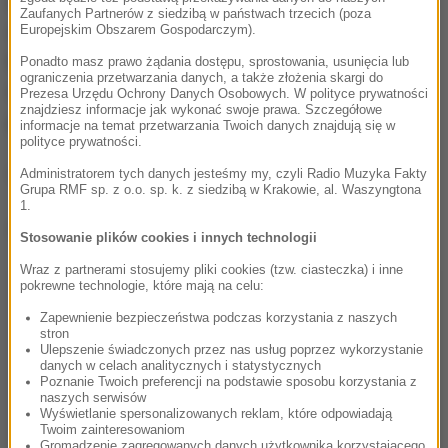
Lek jest wycofywany tylko na poziomie dystrybucji z
Zaufanych Partnerów z siedzibą w państwach trzecich (poza
aptek i hurtowni, a nie od pacjentów. Dlatego, jeśli
Europejskim Obszarem Gospodarczym).
ktoś mimo wszystko odniesie opakowanie tego leku,
Ponadto masz prawo żądania dostępu, sprostowania, usunięcia lub
ograniczenia przetwarzania danych, a także złożenia skargi do
nie dostanie ani zwrotu pieniędzy, ani innego
Prezesa Urzędu Ochrony Danych Osobowych. W polityce prywatności
znajdziesz informacje jak wykonać swoje prawa. Szczegółowe
preparatu w zamian.
informacje na temat przetwarzania Twoich danych znajdują się w
polityce prywatności.
(ag)
Administratorem tych danych jesteśmy my, czyli Radio Muzyka Fakty
Grupa RMF sp. z o.o. sp. k. z siedzibą w Krakowie, al. Waszyngtona
1.
Dalsza część artykułu pod materiałem video:
Stosowanie plików cookies i innych technologii
Wraz z partnerami stosujemy pliki cookies (tzw. ciasteczka) i inne
pokrewne technologie, które mają na celu:
Zapewnienie bezpieczeństwa podczas korzystania z naszych
stron
Ulepszenie świadczonych przez nas usług poprzez wykorzystanie
danych w celach analitycznych i statystycznych
Poznanie Twoich preferencji na podstawie sposobu korzystania z
naszych serwisów
Wyświetlanie spersonalizowanych reklam, które odpowiadają
Twoim zainteresowaniom
Gromadzenie zagregowanych danych użytkownika korzystającego