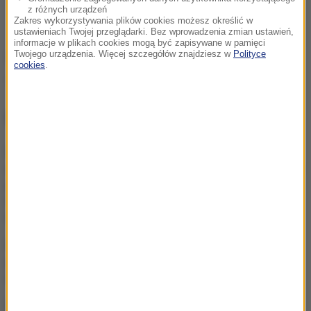
z różnych urządzeń
Zakres wykorzystywania plików cookies możesz określić w
ustawieniach Twojej przeglądarki. Bez wprowadzenia zmian ustawień,
informacje w plikach cookies mogą być zapisywane w pamięci
Twojego urządzenia. Więcej szczegółów znajdziesz w
Polityce
Źródło: RMF FM
cookies
.
GIF
leki
nadciśnienie
Tagi:
NAJWAŻNIEJSZE FAKTY
Pierwszy „lek odwracający
starzenie” podany do... oka.
Czy rozpoczęła się era
eliksirów młodości?
Tym nie nawodnisz się. W
gorący dzień unikaj jak
ognia
Co dzieje się z sercem po