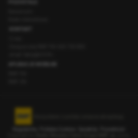
POZOSTAŁE
Newsroom
Radio internetowe
KONTAKT
O nas
Gorąca Linia RMF FM: 600 700 800
email: fakty@rmf.fm
APLIKACJE MOBILNE
RMF FM
RMF ON
Korzystanie z portalu oznacza akceptację
Regulaminu
.
Polityka Cookies
.
SpeakUp
.
Prywatność
.
Copyright by
Radio Muzyka Fakty Grupa RMF sp. z o.o.