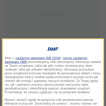
Wraz z
zaufanymi partnerami IAB (1019)
i
innymi zaufanymi
partnerami (489)
przechowujemy i/lub odczytujemy informacje zawarte
na Twoim urządzeniu, takie jak pliki cookie, przetwarzamy dane
osobowe, takie jak unikalne identyfikatory, informacje przesyłane
Uwaga na słodkie napoje!
przez urządzenia końcowe niezbędne do personalizacji reklam i treści,
/
Shutterstock
udostępnienie funkcji mediów społecznościowych pomiaru ruchu jak
również dla rozwoju i poprawny naszych produktów. Za Twoją zgodą
my, jak i partnerzy możemy wykorzystywać precyzyjne dane
Badanie opublikowane w „Circulation” wykazało,
geolokalizacyjne i identyfikację poprzez skanowanie urządzeń.
że spożywanie przez dzieci słodzonych napojów
Przechodząc do serwisu zgadzasz się na wskazane działania.
i soków owocowych zwiększa ryzyko cukrzycy
Możesz wyrazić zgodę na powyższe cele przetwarzania poprzez
kliknięcie w przycisk "przechodzę do serwisu", możesz również nie
typu 2 oraz chorób sercowo-naczyniowych,