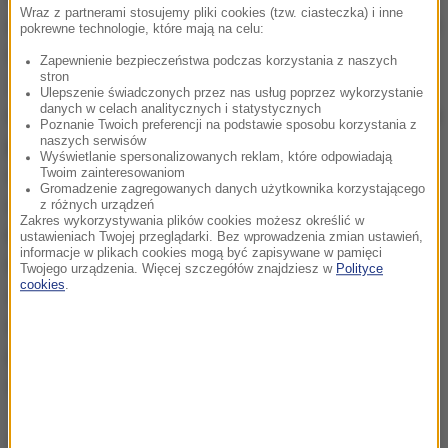
Wraz z partnerami stosujemy pliki cookies (tzw. ciasteczka) i inne
nie mają uprawnień do wykonywania szybkich badań
pokrewne technologie, które mają na celu:
USG w ramach diagnostyki stanów nagłych.
Zapewnienie bezpieczeństwa podczas korzystania z naszych
stron
Zdaniem wnioskodawców, powinno się też
Ulepszenie świadczonych przez nas usług poprzez wykorzystanie
danych w celach analitycznych i statystycznych
rozszerzyć zakres leków, które może samodzielnie
Poznanie Twoich preferencji na podstawie sposobu korzystania z
naszych serwisów
podać pielęgniarka
w zespołach ratownictwa
Wyświetlanie spersonalizowanych reklam, które odpowiadają
medycznego w takich stanach, jak ostra
Twoim zainteresowaniom
Gromadzenie zagregowanych danych użytkownika korzystającego
niewydolność krążenia, ostry zespół wieńcowy i
z różnych urządzeń
Zakres wykorzystywania plików cookies możesz określić w
krwawienia.Mowa tutaj o preparatach:
ustawieniach Twojej przeglądarki. Bez wprowadzenia zmian ustawień,
informacje w plikach cookies mogą być zapisywane w pamięci
Noradrenalinum (lek stosowany w przywracaniu
Twojego urządzenia. Więcej szczegółów znajdziesz w
Polityce
cookies
.
ciśnienia tętniczego krwi w przypadku ostrego
niedociśnienia tętniczego), Prasugrel (lek
przeciwpłytkowy), a także Tranexamic acid (lek o
działaniu przeciwkrwotocznym).
Zapowiadane rozporządzenie wprowadza