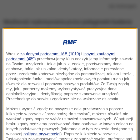
zdj. ilustracyjne
Możliwość wykonywania przez pielęgniarki badania
USG według protokołów ratunkowych, rozszerzenie
zakresu leków podawanych przez nie samodzielnie
w stanach ostrej niewydolności krążenia czy
Wraz z
zaufanymi partnerami IAB (1019)
i
innymi zaufanymi
krwawienia - to niektóre zmiany planowane przez
partnerami (489)
przechowujemy i/lub odczytujemy informacje zawarte
na Twoim urządzeniu, takie jak pliki cookie, przetwarzamy dane
resort zdrowia.
osobowe, takie jak unikalne identyfikatory, informacje przesyłane
przez urządzenia końcowe niezbędne do personalizacji reklam i treści,
udostępnienie funkcji mediów społecznościowych pomiaru ruchu jak
Ministerstwo Zdrowia skierowało we wtorek do
również dla rozwoju i poprawny naszych produktów. Za Twoją zgodą
my, jak i partnerzy możemy wykorzystywać precyzyjne dane
konsultacji projekt rozporządzenia w sprawie
geolokalizacyjne i identyfikację poprzez skanowanie urządzeń.
Przechodząc do serwisu zgadzasz się na wskazane działania.
"rodzaju i zakresu świadczeń zapobiegawczych,
Możesz wyrazić zgodę na powyższe cele przetwarzania poprzez
diagnostycznych, leczniczych i rehabilitacyjnych
kliknięcie w przycisk "przechodzę do serwisu", możesz również nie
wyrażać zgody poprzez wybór ustawień zaawansowanych. W sytuacji
udzielanych przez pielęgniarkę albo położną
braku zgody będziemy przetwarzać dane osobowe w innych celach na
samodzielnie bez zlecenia lekarskiego".
innych podstawach prawnych (informacje w tym zakresie dostępne są
w naszej
polityce prywatności
). Poprzez kliknięcie w przycisk
"ustawienia zaawansowane" możesz zarządzać swoimi preferencjami