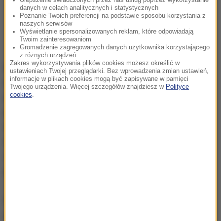
danych w celach analitycznych i statystycznych
Poznanie Twoich preferencji na podstawie sposobu korzystania z
naszych serwisów
Wyświetlanie spersonalizowanych reklam, które odpowiadają
Twoim zainteresowaniom
Gromadzenie zagregowanych danych użytkownika korzystającego
z różnych urządzeń
Zakres wykorzystywania plików cookies możesz określić w
W liście skierowanym do Łukasza Szumowskiego
ustawieniach Twojej przeglądarki. Bez wprowadzenia zmian ustawień,
informacje w plikach cookies mogą być zapisywane w pamięci
rezydenci zadeklarowali gotowości do jak
Twojego urządzenia. Więcej szczegółów znajdziesz w
Polityce
cookies
.
najszybszego spotkania
oraz przypomnieli główne
postulaty, m.in. wzrost nakładów na zdrowie do co
najmniej 6 proc. PKB. Lekarze mają nadzieję, że
nowy minister zdrowia będzie miał te cechy, których
zabrakło Konstantemu Radziwiłłowi, aby osiągnąć
porozumienie.
Przypomnijmy, że rezydenci w ramach
prowadzonego protestu wypowiadają klauzule opt-