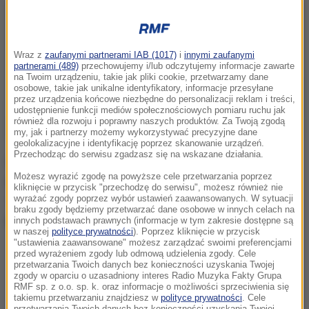
Wraz z
zaufanymi partnerami IAB (1017)
i
innymi zaufanymi
partnerami (489)
przechowujemy i/lub odczytujemy informacje zawarte
na Twoim urządzeniu, takie jak pliki cookie, przetwarzamy dane
osobowe, takie jak unikalne identyfikatory, informacje przesyłane
przez urządzenia końcowe niezbędne do personalizacji reklam i treści,
udostępnienie funkcji mediów społecznościowych pomiaru ruchu jak
również dla rozwoju i poprawny naszych produktów. Za Twoją zgodą
my, jak i partnerzy możemy wykorzystywać precyzyjne dane
geolokalizacyjne i identyfikację poprzez skanowanie urządzeń.
Przechodząc do serwisu zgadzasz się na wskazane działania.
O kilka dni cierpliwości poprosił lekarzy rezydentów
Możesz wyrazić zgodę na powyższe cele przetwarzania poprzez
nowy minister zdrowia Łukasz Szumowski. Na
kliknięcie w przycisk "przechodzę do serwisu", możesz również nie
wyrażać zgody poprzez wybór ustawień zaawansowanych. W sytuacji
Twitterze zapewnił, że spotkanie z nimi jest dla niego
braku zgody będziemy przetwarzać dane osobowe w innych celach na
bardzo ważne.
innych podstawach prawnych (informacje w tym zakresie dostępne są
w naszej
polityce prywatności
). Poprzez kliknięcie w przycisk
"ustawienia zaawansowane" możesz zarządzać swoimi preferencjami
przed wyrażeniem zgody lub odmową udzielenia zgody. Cele
przetwarzania Twoich danych bez konieczności uzyskania Twojej
zgody w oparciu o uzasadniony interes Radio Muzyka Fakty Grupa
RMF sp. z o.o. sp. k. oraz informacje o możliwości sprzeciwienia się
takiemu przetwarzaniu znajdziesz w
polityce prywatności
. Cele
przetwarzania Twoich danych bez konieczności uzyskania Twojej