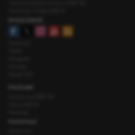
Gość Krzysztofa Ziemca w RMF FM
Rozmowy w Radiu RMF24
SPOŁECZNOŚĆ
Facebook
Twitter
Instagram
YouTube
Kanały RSS
POLECANE
Gorąca Linia RMF FM
Staż w RMF24
Patronaty
POZOSTAŁE
Newsroom