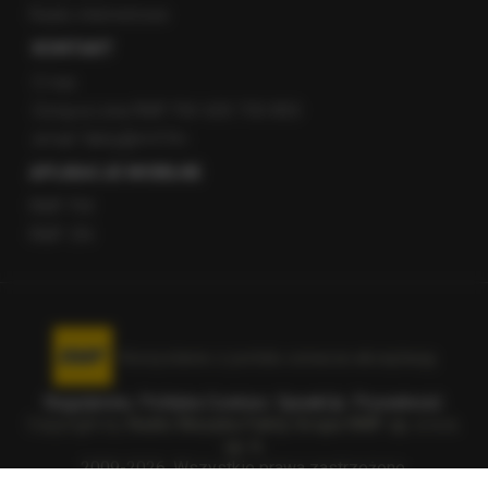
Radio internetowe
KONTAKT
O nas
Gorąca Linia RMF FM: 600 700 800
email: fakty@rmf.fm
APLIKACJE MOBILNE
RMF FM
RMF ON
Korzystanie z portalu oznacza akceptację
Regulaminu
.
Polityka Cookies
.
SpeakUp
.
Prywatność
.
Copyright by
Radio Muzyka Fakty Grupa RMF sp. z o.o.
sp. k.
2009-2026. Wszystkie prawa zastrzeżone.