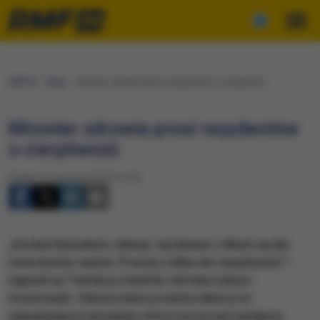
RMF24
Fakty
Minister zdrowia prosi rezydentów o cierpliwość
Minister zdrowia prosi rezydentów
o cierpliwość
Piątek, 12 stycznia 2018 (11:25)
„Drodzy Rezydenci, dialog i spotkanie z Wami są dla
mnie bardzo ważne. Proszę o kilka dni cierpliwości” -
napisał na Twitterze minister zdrowia Łukasz
Szumowski. Zakończenie protestu lekarzy to
najważniejsze wyzwanie, które stoi przed następcą