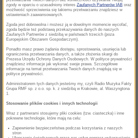
zgody w oparciu o uzasadniony interes
Zaufanych Partnerów IAB
oraz
możliwość sprzeciwienia się takiemu przetwarzaniu znajdziesz w
ustawieniach zaawansowanych.
Zgoda jest dobrowolna i możesz ją w dowolnym momencie wycofać,
zgoda będzie też podstawą przekazywania danych do naszych
Zaufanych Partnerów z siedzibą w państwach trzecich (poza
Europejskim Obszarem Gospodarczym).
Ponadto masz prawo żądania dostępu, sprostowania, usunięcia lub
ograniczenia przetwarzania danych, a także złożenia skargi do
Prezesa Urzędu Ochrony Danych Osobowych. W polityce prywatności
znajdziesz informacje jak wykonać swoje prawa. Szczegółowe
informacje na temat przetwarzania Twoich danych znajdują się w
polityce prywatności.
Administratorem tych danych jesteśmy my, czyli Radio Muzyka Fakty
Grupa RMF sp. z o.o. sp. k. z siedzibą w Krakowie, al. Waszyngtona
1.
Stosowanie plików cookies i innych technologii
Wraz z partnerami stosujemy pliki cookies (tzw. ciasteczka) i inne
pokrewne technologie, które mają na celu:
Zapewnienie bezpieczeństwa podczas korzystania z naszych
stron
Ulepszenie świadczonych przez nas usług poprzez wykorzystanie