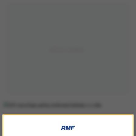
W produkcie stwierdzono poziom alkaloidów