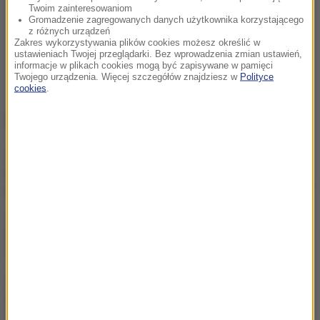
Twoim zainteresowaniom
Gromadzenie zagregowanych danych użytkownika korzystającego
z różnych urządzeń
Zakres wykorzystywania plików cookies możesz określić w
ustawieniach Twojej przeglądarki. Bez wprowadzenia zmian ustawień,
informacje w plikach cookies mogą być zapisywane w pamięci
Twojego urządzenia. Więcej szczegółów znajdziesz w
Polityce
cookies
.
NAJWAŻNIEJSZE FAKTY
Ukraina wydała zgodę na
kolejne ekshumacje i
poszukiwania polskich ofiar
„Nie jest dobrze”. Hunter
Biden o stanie zdrowotnym
ojca
„Mobilizacja bez
faktycznego jej
ogłoszenia” Zełenski o