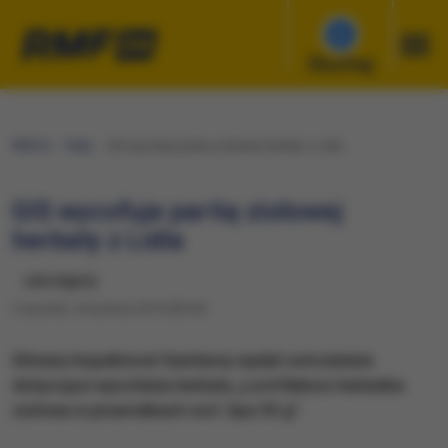
Słuchaj
RMF24
Fakty
GIS wycofuje partię ziołowej herbaty z Lidla
GIS wycofuje partię ziołowej
herbaty z Lidla
udostępnij
Czwartek, 4 kwietnia 2019 (08:45)
Główny Inspektorat Sanitarny wydał ostrzeżenie
dotyczące wycofania herbaty „Lord Nelson herbatka
ziołowa w piramidkach sort. lipa 30 g”.