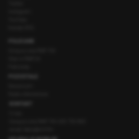
Twitter
Instagram
YouTube
Kanały RSS
POLECANE
Gorąca Linia RMF FM
Staż w RMF24
Patronaty
POZOSTAŁE
Newsroom
Radio internetowe
KONTAKT
O nas
Gorąca Linia RMF FM: 600 700 800
email: fakty@rmf.fm