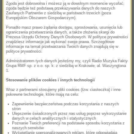
Zgoda jest dobrowolna i możesz ją w dowolnym momencie wycofać,
zgoda będzie też podstawą przekazywania danych do naszych
chcesz widzieć więcej artykułów od RMF24?
dodaj w
Zaufanych Partnerów z siedzibą w państwach trzecich (poza
Europejskim Obszarem Gospodarczym).
Google
Ponadto masz prawo żądania dostępu, sprostowania, usunięcia lub
ograniczenia przetwarzania danych, a także złożenia skargi do
Prezesa Urzędu Ochrony Danych Osobowych. W polityce prywatności
znajdziesz informacje jak wykonać swoje prawa. Szczegółowe
informacje na temat przetwarzania Twoich danych znajdują się w
polityce prywatności.
Administratorem tych danych jesteśmy my, czyli Radio Muzyka Fakty
Grupa RMF sp. z o.o. sp. k. z siedzibą w Krakowie, al. Waszyngtona
1.
Stosowanie plików cookies i innych technologii
Wraz z partnerami stosujemy pliki cookies (tzw. ciasteczka) i inne
pokrewne technologie, które mają na celu:
Zapewnienie bezpieczeństwa podczas korzystania z naszych
stron
Ulepszenie świadczonych przez nas usług poprzez wykorzystanie
danych w celach analitycznych i statystycznych
Poznanie Twoich preferencji na podstawie sposobu korzystania z
naszych serwisów
Wyświetlanie spersonalizowanych reklam, które odpowiadają