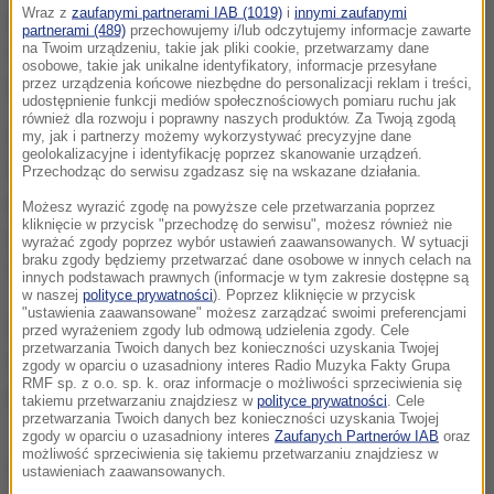
Wraz z
zaufanymi partnerami IAB (1019)
i
innymi zaufanymi
pirolizydynowych, który może stwarzać zagrożenie
partnerami (489)
przechowujemy i/lub odczytujemy informacje zawarte
na Twoim urządzeniu, takie jak pliki cookie, przetwarzamy dane
dla zdrowia konsumentów. Numer wycofanej partii
osobowe, takie jak unikalne identyfikatory, informacje przesyłane
produktu, to: L08011940 A
przez urządzenia końcowe niezbędne do personalizacji reklam i treści,
udostępnienie funkcji mediów społecznościowych pomiaru ruchu jak
również dla rozwoju i poprawny naszych produktów. Za Twoją zgodą
Firma Mokate S.A. oraz firma Lidl wycofują z obrotu
my, jak i partnerzy możemy wykorzystywać precyzyjne dane
geolokalizacyjne i identyfikację poprzez skanowanie urządzeń.
kwestionowaną partię herbaty. Firma Lidl
Przechodząc do serwisu zgadzasz się na wskazane działania.
poinformowała klientów o wycofaniu umieszczając
Możesz wyrazić zgodę na powyższe cele przetwarzania poprzez
kliknięcie w przycisk "przechodzę do serwisu", możesz również nie
plakat na swojej stronie internetowej, oraz we
wyrażać zgody poprzez wybór ustawień zaawansowanych. W sytuacji
braku zgody będziemy przetwarzać dane osobowe w innych celach na
wszystkich sklepach sieci.
innych podstawach prawnych (informacje w tym zakresie dostępne są
w naszej
polityce prywatności
). Poprzez kliknięcie w przycisk
"ustawienia zaawansowane" możesz zarządzać swoimi preferencjami
GIS zaleca nie spożywanie tej partii herbaty. Produkt
przed wyrażeniem zgody lub odmową udzielenia zgody. Cele
przetwarzania Twoich danych bez konieczności uzyskania Twojej
można zwrócić w każdym sklepie Lidl bez okazania
zgody w oparciu o uzasadniony interes Radio Muzyka Fakty Grupa
RMF sp. z o.o. sp. k. oraz informacje o możliwości sprzeciwienia się
paragonu, a koszt jego zakupu zostanie zwrócony.
takiemu przetwarzaniu znajdziesz w
polityce prywatności
. Cele
przetwarzania Twoich danych bez konieczności uzyskania Twojej
zgody w oparciu o uzasadniony interes
Zaufanych Partnerów IAB
oraz
możliwość sprzeciwienia się takiemu przetwarzaniu znajdziesz w
Źródło: Twoje Zdrowie
ustawieniach zaawansowanych.