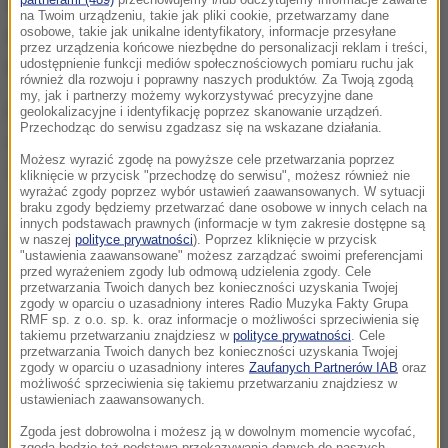
nawałnicy, która wyrządziła duże szkody w rejonie
na Twoim urządzeniu, takie jak pliki cookie, przetwarzamy dane
osobowe, takie jak unikalne identyfikatory, informacje przesyłane
Mikołajek Pomorskich i Dzierzgonia. "Strażacy mają
przez urządzenia końcowe niezbędne do personalizacji reklam i treści,
pełne ręce roboty" - mówił nam słuchacz.
udostępnienie funkcji mediów społecznościowych pomiaru ruchu jak
również dla rozwoju i poprawny naszych produktów. Za Twoją zgodą
my, jak i partnerzy możemy wykorzystywać precyzyjne dane
Na facebookowym profilu Łowców Burz czytamy, że
geolokalizacyjne i identyfikację poprzez skanowanie urządzeń.
Przechodząc do serwisu zgadzasz się na wskazane działania.
spadł tam grad wielkości kostek lodu, powalonych
Możesz wyrazić zgodę na powyższe cele przetwarzania poprzez
zostało sporo drzew, a w domach brakuje prądu.
kliknięcie w przycisk "przechodzę do serwisu", możesz również nie
wyrażać zgody poprzez wybór ustawień zaawansowanych. W sytuacji
braku zgody będziemy przetwarzać dane osobowe w innych celach na
innych podstawach prawnych (informacje w tym zakresie dostępne są
Dalsza część artykułu pod materiałem video:
w naszej
polityce prywatności
). Poprzez kliknięcie w przycisk
"ustawienia zaawansowane" możesz zarządzać swoimi preferencjami
przed wyrażeniem zgody lub odmową udzielenia zgody. Cele
przetwarzania Twoich danych bez konieczności uzyskania Twojej
zgody w oparciu o uzasadniony interes Radio Muzyka Fakty Grupa
RMF sp. z o.o. sp. k. oraz informacje o możliwości sprzeciwienia się
takiemu przetwarzaniu znajdziesz w
polityce prywatności
. Cele
przetwarzania Twoich danych bez konieczności uzyskania Twojej
zgody w oparciu o uzasadniony interes
Zaufanych Partnerów IAB
oraz
możliwość sprzeciwienia się takiemu przetwarzaniu znajdziesz w
ustawieniach zaawansowanych.
Zgoda jest dobrowolna i możesz ją w dowolnym momencie wycofać,
zgoda będzie też podstawą przekazywania danych do naszych