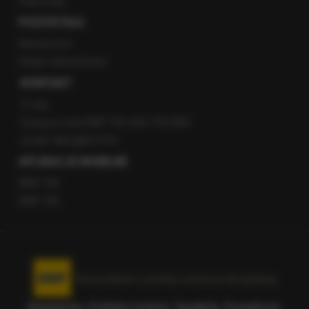
Patronaty
POZOSTAŁE
Newsroom
Radio internetowe
KONTAKT
O nas
Gorąca Linia RMF FM: 600 700 800
email: fakty@rmf.fm
APLIKACJE MOBILNE
RMF FM
RMF ON
Korzystanie z portalu oznacza akceptację
Regulaminu
.
Polityka Cookies
.
SpeakUp
.
Prywatność
.