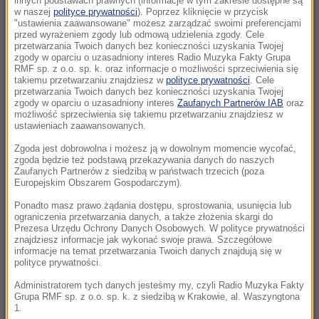
innych podstawach prawnych (informacje w tym zakresie dostępne są
23:04
w naszej
polityce prywatności
). Poprzez kliknięcie w przycisk
"ustawienia zaawansowane" możesz zarządzać swoimi preferencjami
Kierują jednym państwem, ale dzieli ich
przed wyrażeniem zgody lub odmową udzielenia zgody. Cele
przyciemniona szyba?
przetwarzania Twoich danych bez konieczności uzyskania Twojej
zgody w oparciu o uzasadniony interes Radio Muzyka Fakty Grupa
RMF sp. z o.o. sp. k. oraz informacje o możliwości sprzeciwienia się
22:19
takiemu przetwarzaniu znajdziesz w
polityce prywatności
. Cele
Walka o Ligę Europy. Ferencvaros znalazł
przetwarzania Twoich danych bez konieczności uzyskania Twojej
zgody w oparciu o uzasadniony interes
Zaufanych Partnerów IAB
oraz
sposób na Górnika
możliwość sprzeciwienia się takiemu przetwarzaniu znajdziesz w
ustawieniach zaawansowanych.
21:56
Zgoda jest dobrowolna i możesz ją w dowolnym momencie wycofać,
Świetny początek nie wystarczył. Pegula
zgoda będzie też podstawą przekazywania danych do naszych
zatrzymała Fręch w Toronto
Zaufanych Partnerów z siedzibą w państwach trzecich (poza
Europejskim Obszarem Gospodarczym).
21:55
Ponadto masz prawo żądania dostępu, sprostowania, usunięcia lub
ograniczenia przetwarzania danych, a także złożenia skargi do
Ten organizm nie umiera ze starości. Z
Prezesa Urzędu Ochrony Danych Osobowych. W polityce prywatności
łatwością oszukuje śmierć
znajdziesz informacje jak wykonać swoje prawa. Szczegółowe
informacje na temat przetwarzania Twoich danych znajdują się w
polityce prywatności.
21:26
Protest na popularnym europejskim lotnisku.
Administratorem tych danych jesteśmy my, czyli Radio Muzyka Fakty
Grupa RMF sp. z o.o. sp. k. z siedzibą w Krakowie, al. Waszyngtona
Możliwe utrudnienia
1.