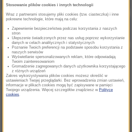
Stosowanie plików cookies i innych technologii
Wraz z partnerami stosujemy pliki cookies (tzw. ciasteczka) i inne
pokrewne technologie, które mają na celu:
Poranna rozmowa w RMF FM
Zapewnienie bezpieczeństwa podczas korzystania z naszych
Gościem Zbigniew Bogucki
stron
Ulepszenie świadczonych przez nas usług poprzez wykorzystanie
danych w celach analitycznych i statystycznych
Poznanie Twoich preferencji na podstawie sposobu korzystania z
naszych serwisów
NAJPOPULARNIEJSZE
Wyświetlanie spersonalizowanych reklam, które odpowiadają
Twoim zainteresowaniom
Gromadzenie zagregowanych danych użytkownika korzystającego
z różnych urządzeń
Niedziela, 2 sierpnia 2026 (16:32)
Zakres wykorzystywania plików cookies możesz określić w
Gdzie żyje się najlepiej? Oto raj dla emigrantów
ustawieniach Twojej przeglądarki. Bez wprowadzenia zmian ustawień,
informacje w plikach cookies mogą być zapisywane w pamięci
Twojego urządzenia. Więcej szczegółów znajdziesz w
Polityce
cookies
.
Sobota, 1 sierpnia 2026 (15:39)
Sumy opanowały jezioro Garda. Włosi przygotowali
100 tys. euro dla tych, którzy je złowią
Niedziela, 2 sierpnia 2026 (05:13)