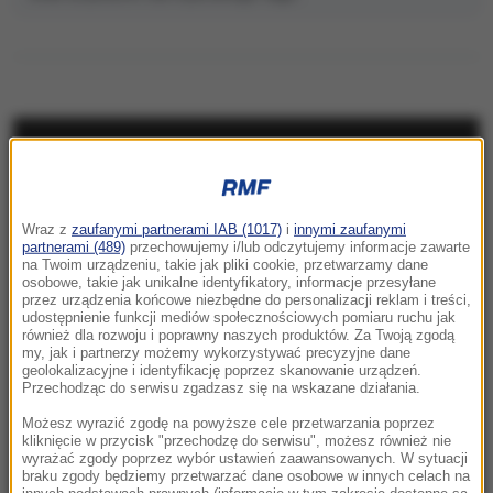
NAJNOWSZE
05:24
Wraz z
zaufanymi partnerami IAB (1017)
i
innymi zaufanymi
Chcą zbudować gigantyczny tunel pod
partnerami (489)
przechowujemy i/lub odczytujemy informacje zawarte
Bałtykiem. Przełomowa deklaracja Estonii
na Twoim urządzeniu, takie jak pliki cookie, przetwarzamy dane
osobowe, takie jak unikalne identyfikatory, informacje przesyłane
przez urządzenia końcowe niezbędne do personalizacji reklam i treści,
23:41
udostępnienie funkcji mediów społecznościowych pomiaru ruchu jak
Hubert Hurkacz gra dalej! Potrzebny był tie-
również dla rozwoju i poprawny naszych produktów. Za Twoją zgodą
my, jak i partnerzy możemy wykorzystywać precyzyjne dane
break
geolokalizacyjne i identyfikację poprzez skanowanie urządzeń.
Przechodząc do serwisu zgadzasz się na wskazane działania.
23:26
Możesz wyrazić zgodę na powyższe cele przetwarzania poprzez
Linette walczyła, ale Jovic okazała się za
kliknięcie w przycisk "przechodzę do serwisu", możesz również nie
wyrażać zgody poprzez wybór ustawień zaawansowanych. W sytuacji
mocna. Toronto nie dla Polki
braku zgody będziemy przetwarzać dane osobowe w innych celach na