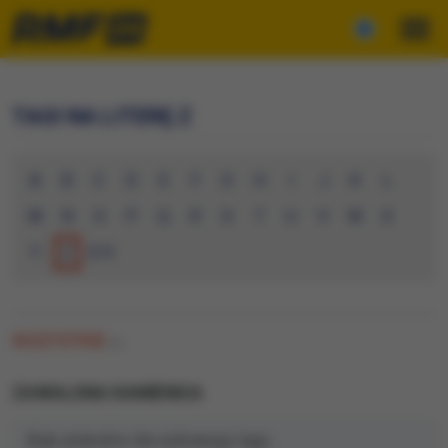
TAGI NA LITERĘ Z
A
B
C
D
E
F
G
H
I
J
K
L
M
N
O
P
Q
R
S
T
U
V
W
X
Y
Z
0-9
WSZYSTKIE
(0)
ZAWALONA KAMIENICA
Brak artykułów dla wybranego tagu.