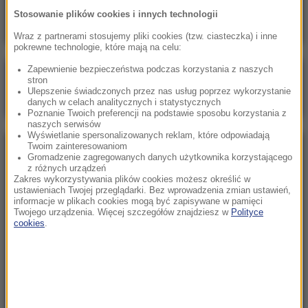
Prezydent odpowiada
Stosowanie plików cookies i innych technologii
Wraz z partnerami stosujemy pliki cookies (tzw. ciasteczka) i inne
pokrewne technologie, które mają na celu:
Zapewnienie bezpieczeństwa podczas korzystania z naszych
Poranna rozmowa w RMF FM
stron
Ulepszenie świadczonych przez nas usług poprzez wykorzystanie
Gościem Marcin Mastalerek
danych w celach analitycznych i statystycznych
Poznanie Twoich preferencji na podstawie sposobu korzystania z
naszych serwisów
Wyświetlanie spersonalizowanych reklam, które odpowiadają
Twoim zainteresowaniom
NAJPOPULARNIEJSZE
Gromadzenie zagregowanych danych użytkownika korzystającego
z różnych urządzeń
Zakres wykorzystywania plików cookies możesz określić w
Niedziela, 2 sierpnia 2026 (16:32)
ustawieniach Twojej przeglądarki. Bez wprowadzenia zmian ustawień,
informacje w plikach cookies mogą być zapisywane w pamięci
Gdzie żyje się najlepiej? Oto raj dla emigrantów
Twojego urządzenia. Więcej szczegółów znajdziesz w
Polityce
cookies
.
Sobota, 1 sierpnia 2026 (15:39)
Sumy opanowały jezioro Garda. Włosi przygotowali
100 tys. euro dla tych, którzy je złowią