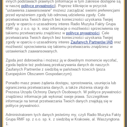
nowego sondażu
innych podstawach prawnych (informacje w tym zakresie dostępne są
w naszej
polityce prywatności
). Poprzez kliknięcie w przycisk
"ustawienia zaawansowane" możesz zarządzać swoimi preferencjami
20:37
przed wyrażeniem zgody lub odmową udzielenia zgody. Cele
Skala nieprawidłowości na SOR-ach poraża.
przetwarzania Twoich danych bez konieczności uzyskania Twojej
zgody w oparciu o uzasadniony interes Radio Muzyka Fakty Grupa
Milionowe wypłaty, ponad stugodzinne dyżury
RMF sp. z o.o. sp. k. oraz informacje o możliwości sprzeciwienia się
takiemu przetwarzaniu znajdziesz w
polityce prywatności
. Cele
przetwarzania Twoich danych bez konieczności uzyskania Twojej
20:35
zgody w oparciu o uzasadniony interes
Zaufanych Partnerów IAB
oraz
Pentagon opublikował partię akt o UFO. Wielki
możliwość sprzeciwienia się takiemu przetwarzaniu znajdziesz w
ustawieniach zaawansowanych.
trójkąt i relacja pilota
Zgoda jest dobrowolna i możesz ją w dowolnym momencie wycofać,
20:15
zgoda będzie też podstawą przekazywania danych do naszych
Zaufanych Partnerów z siedzibą w państwach trzecich (poza
Rosja dokona kolejnej aneksji? Państwa NATO
Europejskim Obszarem Gospodarczym).
widzą znaki
Ponadto masz prawo żądania dostępu, sprostowania, usunięcia lub
ograniczenia przetwarzania danych, a także złożenia skargi do
19:36
Prezesa Urzędu Ochrony Danych Osobowych. W polityce prywatności
Miliardowe szkody Orlenu. Byłym
znajdziesz informacje jak wykonać swoje prawa. Szczegółowe
informacje na temat przetwarzania Twoich danych znajdują się w
menadżerom grozi do 25 lat więzienia
polityce prywatności.
Administratorem tych danych jesteśmy my, czyli Radio Muzyka Fakty
19:16
Grupa RMF sp. z o.o. sp. k. z siedzibą w Krakowie, al. Waszyngtona
Sąd ponownie wstrzymuje inwestycję Trumpa.
1.