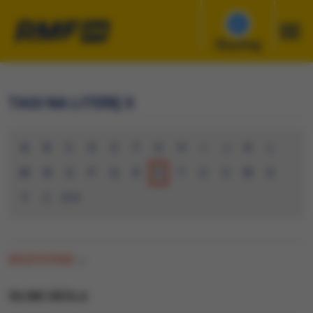
Słuchaj
TAGI NA LITERĘ S
A
B
C
D
E
F
G
H
I
J
K
L
M
N
O
P
Q
R
S
T
U
V
W
X
Y
Z
0-9
WSZYSTKIE
(0)
SILNIK DIESLA