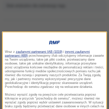
Brak artykułów dla wybranego tagu.
NAJNOWSZE
Wraz z
zaufanymi partnerami IAB (1019)
i
innymi zaufanymi
21:05
partnerami (489)
przechowujemy i/lub odczytujemy informacje zawarte
na Twoim urządzeniu, takie jak pliki cookie, przetwarzamy dane
Atak nożownika na nastolatka w Kamiennej
osobowe, takie jak unikalne identyfikatory, informacje przesyłane
Górze. Trwa obława na sprawcę
przez urządzenia końcowe niezbędne do personalizacji reklam i treści,
udostępnienie funkcji mediów społecznościowych pomiaru ruchu jak
również dla rozwoju i poprawny naszych produktów. Za Twoją zgodą
20:53
my, jak i partnerzy możemy wykorzystywać precyzyjne dane
Chciał dotrzeć do Ceuty na paralotni. Wpadł
geolokalizacyjne i identyfikację poprzez skanowanie urządzeń.
Przechodząc do serwisu zgadzasz się na wskazane działania.
do morza
Możesz wyrazić zgodę na powyższe cele przetwarzania poprzez
20:50
kliknięcie w przycisk "przechodzę do serwisu", możesz również nie
wyrażać zgody poprzez wybór ustawień zaawansowanych. W sytuacji
Wyścig o Kraków nabiera tempa. Oto wyniki
braku zgody będziemy przetwarzać dane osobowe w innych celach na