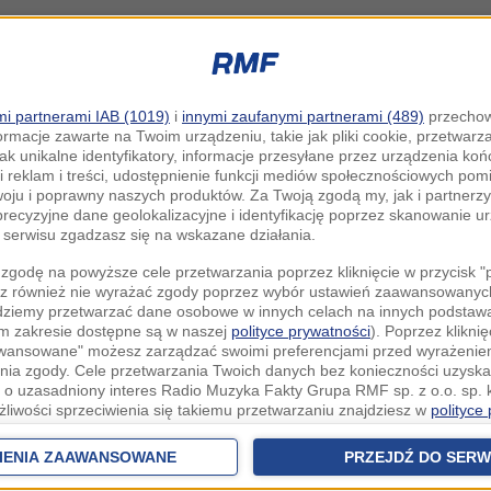
i partnerami IAB (1019)
i
innymi zaufanymi partnerami (489)
przechow
ormacje zawarte na Twoim urządzeniu, takie jak pliki cookie, przetwar
jak unikalne identyfikatory, informacje przesyłane przez urządzenia k
i reklam i treści, udostępnienie funkcji mediów społecznościowych pom
woju i poprawny naszych produktów. Za Twoją zgodą my, jak i partner
recyzyjne dane geolokalizacyjne i identyfikację poprzez skanowanie u
serwisu zgadzasz się na wskazane działania.
zgodę na powyższe cele przetwarzania poprzez kliknięcie w przycisk 
z również nie wyrażać zgody poprzez wybór ustawień zaawansowanych
dziemy przetwarzać dane osobowe w innych celach na innych podsta
ym zakresie dostępne są w naszej
polityce prywatności
). Poprzez kliknię
awansowane" możesz zarządzać swoimi preferencjami przed wyrażenie
ia zgody. Cele przetwarzania Twoich danych bez konieczności uzyska
 o uzasadniony interes Radio Muzyka Fakty Grupa RMF sp. z o.o. sp. k
żliwości sprzeciwienia się takiemu przetwarzaniu znajdziesz w
polityce
nia Twoich danych bez konieczności uzyskania Twojej zgody w oparci
ch Partnerów IAB
oraz możliwość sprzeciwienia się takiemu przetwarza
IENIA ZAAWANSOWANE
PRZEJDŹ DO SERW
aawansowanych.