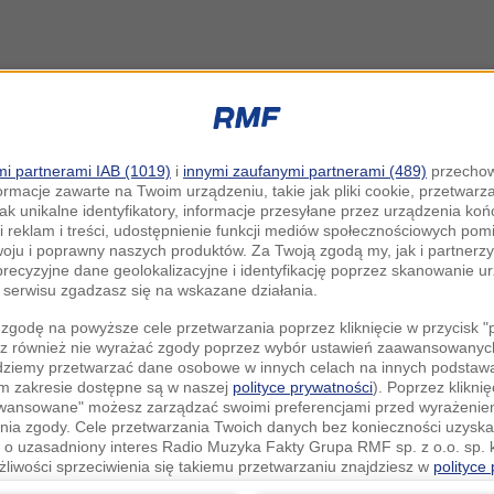
i partnerami IAB (1019)
i
innymi zaufanymi partnerami (489)
przechow
ormacje zawarte na Twoim urządzeniu, takie jak pliki cookie, przetwar
jak unikalne identyfikatory, informacje przesyłane przez urządzenia k
i reklam i treści, udostępnienie funkcji mediów społecznościowych pom
woju i poprawny naszych produktów. Za Twoją zgodą my, jak i partner
recyzyjne dane geolokalizacyjne i identyfikację poprzez skanowanie u
serwisu zgadzasz się na wskazane działania.
zgodę na powyższe cele przetwarzania poprzez kliknięcie w przycisk 
z również nie wyrażać zgody poprzez wybór ustawień zaawansowanych
dziemy przetwarzać dane osobowe w innych celach na innych podsta
ym zakresie dostępne są w naszej
polityce prywatności
). Poprzez kliknię
awansowane" możesz zarządzać swoimi preferencjami przed wyrażenie
ia zgody. Cele przetwarzania Twoich danych bez konieczności uzyska
 o uzasadniony interes Radio Muzyka Fakty Grupa RMF sp. z o.o. sp. k
żliwości sprzeciwienia się takiemu przetwarzaniu znajdziesz w
polityce
nia Twoich danych bez konieczności uzyskania Twojej zgody w oparci