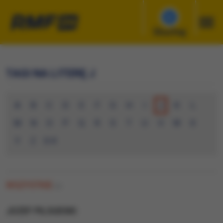
Słuchaj
TAGI NA LITERĘ J
A
B
C
D
E
F
G
H
I
J
K
L
M
N
O
P
Q
R
S
T
U
V
W
X
Y
Z
0-9
WSZYSTKIE
(0)
JOZEF PILSUDSKI