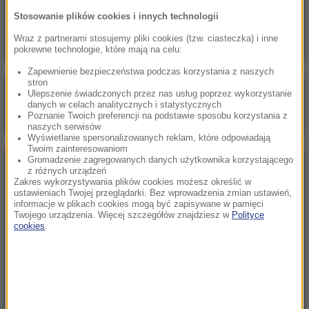
Zmarzlik znów królem Rygi! Polak przewodzi
Stosowanie plików cookies i innych technologii
GP
Wraz z partnerami stosujemy pliki cookies (tzw. ciasteczka) i inne
pokrewne technologie, które mają na celu:
Zapewnienie bezpieczeństwa podczas korzystania z naszych
stron
Poranna rozmowa w RMF FM
Ulepszenie świadczonych przez nas usług poprzez wykorzystanie
danych w celach analitycznych i statystycznych
Gościem Marcin Mastalerek
Poznanie Twoich preferencji na podstawie sposobu korzystania z
naszych serwisów
Wyświetlanie spersonalizowanych reklam, które odpowiadają
Twoim zainteresowaniom
Gromadzenie zagregowanych danych użytkownika korzystającego
NAJPOPULARNIEJSZE
z różnych urządzeń
Zakres wykorzystywania plików cookies możesz określić w
ustawieniach Twojej przeglądarki. Bez wprowadzenia zmian ustawień,
informacje w plikach cookies mogą być zapisywane w pamięci
Sobota, 8 sierpnia 2026 (11:47)
Twojego urządzenia. Więcej szczegółów znajdziesz w
Polityce
Czekaliśmy na to aż 27 lat. 12 sierpnia 2026 roku
cookies
.
przejdzie do historii
Niedziela, 2 sierpnia 2026 (16:32)
Gdzie żyje się najlepiej? Oto raj dla emigrantów