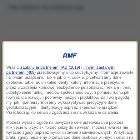
Brak artykułów dla wybranego tagu.
NAJNOWSZE
Wraz z
zaufanymi partnerami IAB (1019)
i
innymi zaufanymi
07:21
partnerami (489)
przechowujemy i/lub odczytujemy informacje zawarte
Turyści uciekają z wody, ryby gryzą do krwi.
na Twoim urządzeniu, takie jak pliki cookie, przetwarzamy dane
osobowe, takie jak unikalne identyfikatory, informacje przesyłane
Nietypowe ataki na Majorce
przez urządzenia końcowe niezbędne do personalizacji reklam i treści,
udostępnienie funkcji mediów społecznościowych pomiaru ruchu jak
również dla rozwoju i poprawny naszych produktów. Za Twoją zgodą
06:54
my, jak i partnerzy możemy wykorzystywać precyzyjne dane
Kraków w światowej czołówce prestiżowego
geolokalizacyjne i identyfikację poprzez skanowanie urządzeń.
rankingu. Pokonał Paryż i Kopenhagę
Przechodząc do serwisu zgadzasz się na wskazane działania.
Możesz wyrazić zgodę na powyższe cele przetwarzania poprzez
06:52
kliknięcie w przycisk "przechodzę do serwisu", możesz również nie
wyrażać zgody poprzez wybór ustawień zaawansowanych. W sytuacji
Gigantyczne pożary w Kanadzie. Tysiące osób
braku zgody będziemy przetwarzać dane osobowe w innych celach na