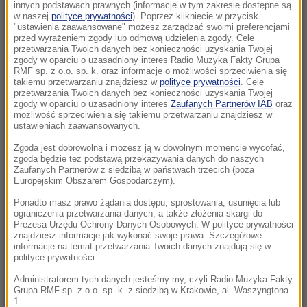
ewakuowanych, płomienie sięgają 60 metrów
innych podstawach prawnych (informacje w tym zakresie dostępne są
w naszej
polityce prywatności
). Poprzez kliknięcie w przycisk
"ustawienia zaawansowane" możesz zarządzać swoimi preferencjami
06:28
przed wyrażeniem zgody lub odmową udzielenia zgody. Cele
Wojna USA z Iranem otwiera „okno okazji” dla
przetwarzania Twoich danych bez konieczności uzyskania Twojej
zgody w oparciu o uzasadniony interes Radio Muzyka Fakty Grupa
Rosji i Chin. Kurczą się zapasy pocisków
RMF sp. z o.o. sp. k. oraz informacje o możliwości sprzeciwienia się
takiemu przetwarzaniu znajdziesz w
polityce prywatności
. Cele
przetwarzania Twoich danych bez konieczności uzyskania Twojej
02:15
zgody w oparciu o uzasadniony interes
Zaufanych Partnerów IAB
oraz
Nosisz soczewki kontaktowe i pływasz w
możliwość sprzeciwienia się takiemu przetwarzaniu znajdziesz w
morzu? Dramatyczny powrót z egzotycznych
ustawieniach zaawansowanych.
wakacji
Zgoda jest dobrowolna i możesz ją w dowolnym momencie wycofać,
zgoda będzie też podstawą przekazywania danych do naszych
Zaufanych Partnerów z siedzibą w państwach trzecich (poza
22:46
Europejskim Obszarem Gospodarczym).
Pentagon odsuwa ważnego generała.
Dowodził operacjami w Europie
Ponadto masz prawo żądania dostępu, sprostowania, usunięcia lub
ograniczenia przetwarzania danych, a także złożenia skargi do
Prezesa Urzędu Ochrony Danych Osobowych. W polityce prywatności
21:58
znajdziesz informacje jak wykonać swoje prawa. Szczegółowe
informacje na temat przetwarzania Twoich danych znajdują się w
Eksplozja drona w pobliżu gazociągu w
polityce prywatności.
Bułgarii. Jest stanowisko Kijowa
Administratorem tych danych jesteśmy my, czyli Radio Muzyka Fakty
Grupa RMF sp. z o.o. sp. k. z siedzibą w Krakowie, al. Waszyngtona
21:56
1.