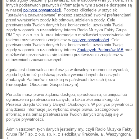
braku zgody będziemy przetwarzać dane osobowe w innych celach na
Bułgarii. Jest stanowisko Kijowa
innych podstawach prawnych (informacje w tym zakresie dostępne są
w naszej
polityce prywatności
). Poprzez kliknięcie w przycisk
"ustawienia zaawansowane" możesz zarządzać swoimi preferencjami
21:56
przed wyrażeniem zgody lub odmową udzielenia zgody. Cele
Zmarzlik znów królem Rygi! Polak przewodzi
przetwarzania Twoich danych bez konieczności uzyskania Twojej
GP
zgody w oparciu o uzasadniony interes Radio Muzyka Fakty Grupa
RMF sp. z o.o. sp. k. oraz informacje o możliwości sprzeciwienia się
takiemu przetwarzaniu znajdziesz w
polityce prywatności
. Cele
21:14
przetwarzania Twoich danych bez konieczności uzyskania Twojej
zgody w oparciu o uzasadniony interes
Zaufanych Partnerów IAB
oraz
Świątek odwróciła losy meczu! Polka zagra o
możliwość sprzeciwienia się takiemu przetwarzaniu znajdziesz w
półfinał w Toronto
ustawieniach zaawansowanych.
Zgoda jest dobrowolna i możesz ją w dowolnym momencie wycofać,
21:02
zgoda będzie też podstawą przekazywania danych do naszych
„Mobilizacja bez faktycznego jej ogłoszenia”
Zaufanych Partnerów z siedzibą w państwach trzecich (poza
Europejskim Obszarem Gospodarczym).
Zełenski o Putinie i pociskach do Patriotów
Ponadto masz prawo żądania dostępu, sprostowania, usunięcia lub
ograniczenia przetwarzania danych, a także złożenia skargi do
20:22
Prezesa Urzędu Ochrony Danych Osobowych. W polityce prywatności
Ukraina wydała zgodę na kolejne ekshumacje i
znajdziesz informacje jak wykonać swoje prawa. Szczegółowe
poszukiwania polskich ofiar
informacje na temat przetwarzania Twoich danych znajdują się w
polityce prywatności.
20:07
Administratorem tych danych jesteśmy my, czyli Radio Muzyka Fakty
„Nie jest dobrze”. Hunter Biden o stanie
Grupa RMF sp. z o.o. sp. k. z siedzibą w Krakowie, al. Waszyngtona