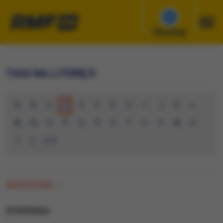
Słuchaj
TAGI NA LITERĘ D
A
B
C
D
E
F
G
H
I
J
K
L
M
N
O
P
Q
R
S
T
U
V
W
X
Y
Z
0-9
WSZYSTKIE
(1)
DYSPENSA