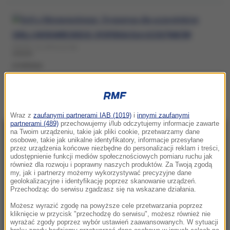
GRILL U MORAWIECKIEGO. DYSPENSA DLA UCZESTNIKÓW
PIĄTEK, 31 LIPCA (12:29)
DYSPENSA
Wraz z
zaufanymi partnerami IAB (1019)
i
innymi zaufanymi
partnerami (489)
przechowujemy i/lub odczytujemy informacje zawarte
na Twoim urządzeniu, takie jak pliki cookie, przetwarzamy dane
NAJNOWSZE
osobowe, takie jak unikalne identyfikatory, informacje przesyłane
przez urządzenia końcowe niezbędne do personalizacji reklam i treści,
udostępnienie funkcji mediów społecznościowych pomiaru ruchu jak
22:46
również dla rozwoju i poprawny naszych produktów. Za Twoją zgodą
my, jak i partnerzy możemy wykorzystywać precyzyjne dane
Pentagon odsuwa ważnego generała.
geolokalizacyjne i identyfikację poprzez skanowanie urządzeń.
Dowodził operacjami w Europie
Przechodząc do serwisu zgadzasz się na wskazane działania.
Możesz wyrazić zgodę na powyższe cele przetwarzania poprzez
21:58
kliknięcie w przycisk "przechodzę do serwisu", możesz również nie
Eksplozja drona w pobliżu gazociągu w
wyrażać zgody poprzez wybór ustawień zaawansowanych. W sytuacji