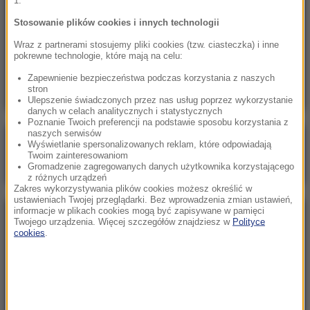
1.
zdrowotnym ojca
Stosowanie plików cookies i innych technologii
19:55
Wraz z partnerami stosujemy pliki cookies (tzw. ciasteczka) i inne
Polacy kontra Ukraińcy. Statystyki dotyczące
pokrewne technologie, które mają na celu:
pracy a polityczna narracja
Zapewnienie bezpieczeństwa podczas korzystania z naszych
stron
Ulepszenie świadczonych przez nas usług poprzez wykorzystanie
danych w celach analitycznych i statystycznych
Poznanie Twoich preferencji na podstawie sposobu korzystania z
naszych serwisów
Poranna rozmowa w RMF FM
Wyświetlanie spersonalizowanych reklam, które odpowiadają
Twoim zainteresowaniom
Gościem Marcin Mastalerek
Gromadzenie zagregowanych danych użytkownika korzystającego
z różnych urządzeń
Zakres wykorzystywania plików cookies możesz określić w
ustawieniach Twojej przeglądarki. Bez wprowadzenia zmian ustawień,
informacje w plikach cookies mogą być zapisywane w pamięci
NAJPOPULARNIEJSZE
Twojego urządzenia. Więcej szczegółów znajdziesz w
Polityce
cookies
.
Niedziela, 2 sierpnia 2026 (16:32)
Gdzie żyje się najlepiej? Oto raj dla emigrantów