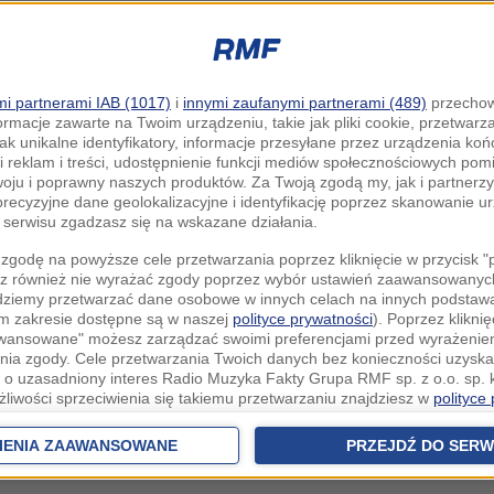
i partnerami IAB (1017)
i
innymi zaufanymi partnerami (489)
przechow
ormacje zawarte na Twoim urządzeniu, takie jak pliki cookie, przetwar
jak unikalne identyfikatory, informacje przesyłane przez urządzenia k
i reklam i treści, udostępnienie funkcji mediów społecznościowych pom
woju i poprawny naszych produktów. Za Twoją zgodą my, jak i partner
recyzyjne dane geolokalizacyjne i identyfikację poprzez skanowanie u
serwisu zgadzasz się na wskazane działania.
zgodę na powyższe cele przetwarzania poprzez kliknięcie w przycisk 
z również nie wyrażać zgody poprzez wybór ustawień zaawansowanych
dziemy przetwarzać dane osobowe w innych celach na innych podsta
ym zakresie dostępne są w naszej
polityce prywatności
). Poprzez kliknię
awansowane" możesz zarządzać swoimi preferencjami przed wyrażenie
ia zgody. Cele przetwarzania Twoich danych bez konieczności uzyska
 o uzasadniony interes Radio Muzyka Fakty Grupa RMF sp. z o.o. sp. k
żliwości sprzeciwienia się takiemu przetwarzaniu znajdziesz w
polityce
nia Twoich danych bez konieczności uzyskania Twojej zgody w oparci
ch Partnerów IAB
oraz możliwość sprzeciwienia się takiemu przetwarza
IENIA ZAAWANSOWANE
PRZEJDŹ DO SERW
aawansowanych.