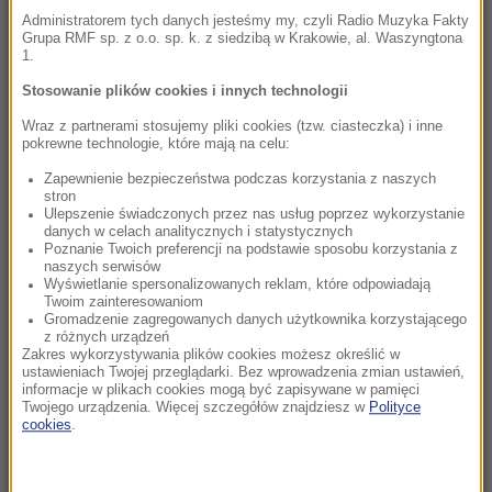
Administratorem tych danych jesteśmy my, czyli Radio Muzyka Fakty
17:52
Grupa RMF sp. z o.o. sp. k. z siedzibą w Krakowie, al. Waszyngtona
1.
Atak izraelskich osadników na palestyńską
wieś. Są ranni, spalono domy
Stosowanie plików cookies i innych technologii
Wraz z partnerami stosujemy pliki cookies (tzw. ciasteczka) i inne
17:40
pokrewne technologie, które mają na celu:
Ostry komunikat korsykańskich separatystów.
Zapewnienie bezpieczeństwa podczas korzystania z naszych
Grożą osadnikom
stron
Ulepszenie świadczonych przez nas usług poprzez wykorzystanie
danych w celach analitycznych i statystycznych
17:17
Poznanie Twoich preferencji na podstawie sposobu korzystania z
Grad miał nawet 7 cm średnicy. Potężne burze
naszych serwisów
nad Warmią i Mazurami
Wyświetlanie spersonalizowanych reklam, które odpowiadają
Twoim zainteresowaniom
Gromadzenie zagregowanych danych użytkownika korzystającego
17:05
z różnych urządzeń
Zakres wykorzystywania plików cookies możesz określić w
Litwa ostrzega przed prowokacją Rosji
ustawieniach Twojej przeglądarki. Bez wprowadzenia zmian ustawień,
informacje w plikach cookies mogą być zapisywane w pamięci
16:55
Twojego urządzenia. Więcej szczegółów znajdziesz w
Polityce
cookies
.
Kiedy jeść jajka, by schudnąć? Zaskakujące
efekty wyboru odpowiedniej pory