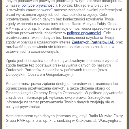
innych podstawach prawnych (informacje w tym zakresie dostępne są
w naszej
polityce prywatności
). Poprzez kliknięcie w przycisk
"ustawienia zaawansowane" możesz zarządzać swoimi preferencjami
przed wyrażeniem zgody lub odmową udzielenia zgody. Cele
przetwarzania Twoich danych bez konieczności uzyskania Twojej
zgody w oparciu o uzasadniony interes Radio Muzyka Fakty Grupa
RMF sp. z o.o. sp. k. oraz informacje o możliwości sprzeciwienia się
takiemu przetwarzaniu znajdziesz w
polityce prywatności
. Cele
przetwarzania Twoich danych bez konieczności uzyskania Twojej
zgody w oparciu o uzasadniony interes
Zaufanych Partnerów IAB
oraz
możliwość sprzeciwienia się takiemu przetwarzaniu znajdziesz w
ustawieniach zaawansowanych.
Zgoda jest dobrowolna i możesz ją w dowolnym momencie wycofać,
zgoda będzie też podstawą przekazywania danych do naszych
Zaufanych Partnerów z siedzibą w państwach trzecich (poza
Europejskim Obszarem Gospodarczym).
Ponadto masz prawo żądania dostępu, sprostowania, usunięcia lub
ograniczenia przetwarzania danych, a także złożenia skargi do
Prezesa Urzędu Ochrony Danych Osobowych. W polityce prywatności
znajdziesz informacje jak wykonać swoje prawa. Szczegółowe
informacje na temat przetwarzania Twoich danych znajdują się w
polityce prywatności.
Administratorem tych danych jesteśmy my, czyli Radio Muzyka Fakty
Grupa RMF sp. z o.o. sp. k. z siedzibą w Krakowie, al. Waszyngtona
1.