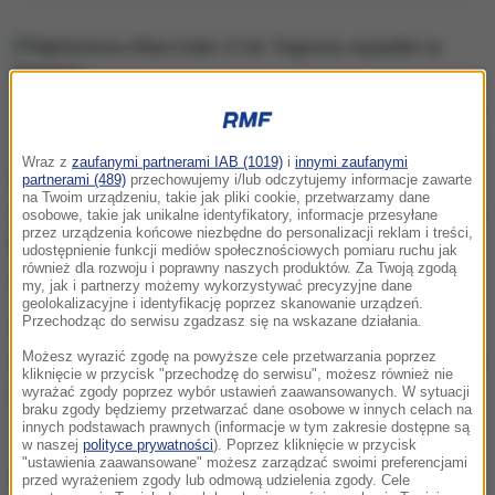
W wypadku zginęły 4 osoby (fot. KPP Sztum)
/
Policja
Wraz z
zaufanymi partnerami IAB (1019)
i
innymi zaufanymi
Wypadek miał miejsce przed godz. 5 rano na drodze
partnerami (489)
przechowujemy i/lub odczytujemy informacje zawarte
na Twoim urządzeniu, takie jak pliki cookie, przetwarzamy dane
gminnej w Postolinie. Wstępnie ustalono, że kierowca
osobowe, takie jak unikalne identyfikatory, informacje przesyłane
przez urządzenia końcowe niezbędne do personalizacji reklam i treści,
BMW jechał za szybko. Na łuku auto dachowało i
udostępnienie funkcji mediów społecznościowych pomiaru ruchu jak
również dla rozwoju i poprawny naszych produktów. Za Twoją zgodą
uderzyło w nasyp ziemny.
my, jak i partnerzy możemy wykorzystywać precyzyjne dane
geolokalizacyjne i identyfikację poprzez skanowanie urządzeń.
Przechodząc do serwisu zgadzasz się na wskazane działania.
W wypadku zginęły 4 osoby. To 12-letnia
Możesz wyrazić zgodę na powyższe cele przetwarzania poprzez
dziewczynka, kobiety w wieku 32 i 47 lat oraz 36-letni
kliknięcie w przycisk "przechodzę do serwisu", możesz również nie
mężczyzna.
wyrażać zgody poprzez wybór ustawień zaawansowanych. W sytuacji
braku zgody będziemy przetwarzać dane osobowe w innych celach na
innych podstawach prawnych (informacje w tym zakresie dostępne są
w naszej
polityce prywatności
). Poprzez kliknięcie w przycisk
"ustawienia zaawansowane" możesz zarządzać swoimi preferencjami
Ranny 22-letni kierowca BMW trafił do szpitala.
przed wyrażeniem zgody lub odmową udzielenia zgody. Cele