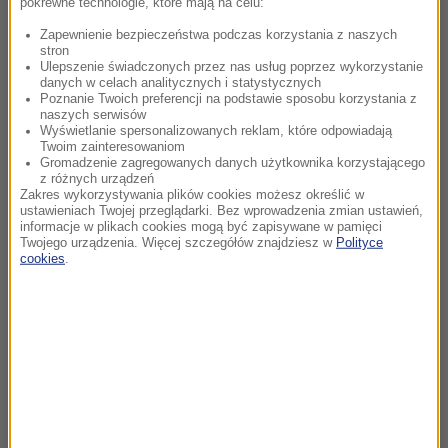
pokrewne technologie, które mają na celu:
Zapewnienie bezpieczeństwa podczas korzystania z naszych
stron
Ulepszenie świadczonych przez nas usług poprzez wykorzystanie
danych w celach analitycznych i statystycznych
Poznanie Twoich preferencji na podstawie sposobu korzystania z
naszych serwisów
Wyświetlanie spersonalizowanych reklam, które odpowiadają
Twoim zainteresowaniom
Gromadzenie zagregowanych danych użytkownika korzystającego
z różnych urządzeń
Zakres wykorzystywania plików cookies możesz określić w
ustawieniach Twojej przeglądarki. Bez wprowadzenia zmian ustawień,
informacje w plikach cookies mogą być zapisywane w pamięci
Twojego urządzenia. Więcej szczegółów znajdziesz w
Polityce
cookies
.