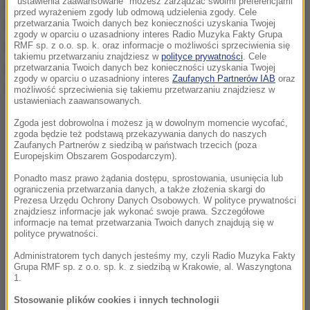
"ustawienia zaawansowane" możesz zarządzać swoimi preferencjami
Ołeksij Żurawko
, który należał do prorosyjskiej Partii
przed wyrażeniem zgody lub odmową udzielenia zgody. Cele
Regionów.
W 2015 roku wyjechał do Rosji, gdzie
przetwarzania Twoich danych bez konieczności uzyskania Twojej
zgody w oparciu o uzasadniony interes Radio Muzyka Fakty Grupa
mieszkał przez ostatnie lata.
Wiosną 2022 roku
RMF sp. z o.o. sp. k. oraz informacje o możliwości sprzeciwienia się
takiemu przetwarzaniu znajdziesz w
polityce prywatności
. Cele
przyjechał na tereny okupowanego obwodu
przetwarzania Twoich danych bez konieczności uzyskania Twojej
zgody w oparciu o uzasadniony interes
Zaufanych Partnerów IAB
oraz
chersońskiego w Ukrainie.
możliwość sprzeciwienia się takiemu przetwarzaniu znajdziesz w
ustawieniach zaawansowanych.
Zgoda jest dobrowolna i możesz ją w dowolnym momencie wycofać,
zgoda będzie też podstawą przekazywania danych do naszych
Zaufanych Partnerów z siedzibą w państwach trzecich (poza
Europejskim Obszarem Gospodarczym).
Ponadto masz prawo żądania dostępu, sprostowania, usunięcia lub
ograniczenia przetwarzania danych, a także złożenia skargi do
Prezesa Urzędu Ochrony Danych Osobowych. W polityce prywatności
znajdziesz informacje jak wykonać swoje prawa. Szczegółowe
informacje na temat przetwarzania Twoich danych znajdują się w
polityce prywatności.
Administratorem tych danych jesteśmy my, czyli Radio Muzyka Fakty
Grupa RMF sp. z o.o. sp. k. z siedzibą w Krakowie, al. Waszyngtona
1.
Stosowanie plików cookies i innych technologii