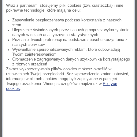
Wraz z partnerami stosujemy pliki cookies (tzw. ciasteczka) i inne
pokrewne technologie, które mają na celu:
Zapewnienie bezpieczeństwa podczas korzystania z naszych
stron
Ulepszenie świadczonych przez nas usług poprzez wykorzystanie
danych w celach analitycznych i statystycznych
Poznanie Twoich preferencji na podstawie sposobu korzystania z
naszych serwisów
Wyświetlanie spersonalizowanych reklam, które odpowiadają
Twoim zainteresowaniom
Gromadzenie zagregowanych danych użytkownika korzystającego
z różnych urządzeń
Zakres wykorzystywania plików cookies możesz określić w
ustawieniach Twojej przeglądarki. Bez wprowadzenia zmian ustawień,
informacje w plikach cookies mogą być zapisywane w pamięci
Twojego urządzenia. Więcej szczegółów znajdziesz w
Polityce
cookies
.
Żurawko dwa dni temu opublikował film pokazujący,
jak oddaje głos w pseudoreferendum w sprawie