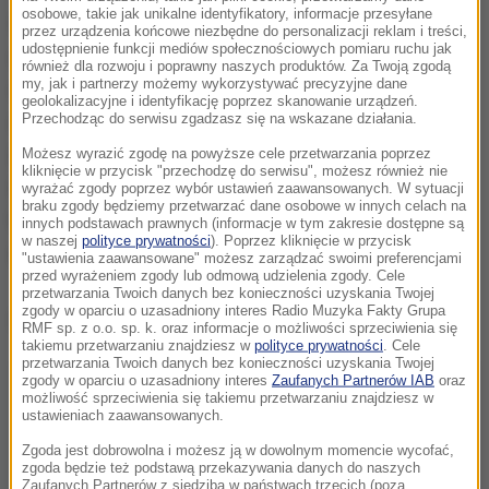
osobowe, takie jak unikalne identyfikatory, informacje przesyłane
Widzimy, że nawet czołowi politycy od czasu do
przez urządzenia końcowe niezbędne do personalizacji reklam i treści,
udostępnienie funkcji mediów społecznościowych pomiaru ruchu jak
czasu zaprzeczają faktom, nieracjonalne myślenie,
również dla rozwoju i poprawny naszych produktów. Za Twoją zgodą
my, jak i partnerzy możemy wykorzystywać precyzyjne dane
wąskotorowe poglądy kładą się cieniem na myśleniu
geolokalizacyjne i identyfikację poprzez skanowanie urządzeń.
Przechodząc do serwisu zgadzasz się na wskazane działania.
racjonalnym i naukowych odkryciach
- dodał. Jego
zdaniem szczególnym przykładem tego jest brak
Możesz wyrazić zgodę na powyższe cele przetwarzania poprzez
kliknięcie w przycisk "przechodzę do serwisu", możesz również nie
szacunku wobec powszechnych dowodów
wyrażać zgody poprzez wybór ustawień zaawansowanych. W sytuacji
braku zgody będziemy przetwarzać dane osobowe w innych celach na
twierdzących, że "nasz styl życia stanowi
innych podstawach prawnych (informacje w tym zakresie dostępne są
w naszej
polityce prywatności
). Poprzez kliknięcie w przycisk
zagrożenie dla naszej planety".
"ustawienia zaawansowane" możesz zarządzać swoimi preferencjami
przed wyrażeniem zgody lub odmową udzielenia zgody. Cele
przetwarzania Twoich danych bez konieczności uzyskania Twojej
zgody w oparciu o uzasadniony interes Radio Muzyka Fakty Grupa
Dalsza część artykułu pod materiałem video:
RMF sp. z o.o. sp. k. oraz informacje o możliwości sprzeciwienia się
takiemu przetwarzaniu znajdziesz w
polityce prywatności
. Cele
przetwarzania Twoich danych bez konieczności uzyskania Twojej
zgody w oparciu o uzasadniony interes
Zaufanych Partnerów IAB
oraz
możliwość sprzeciwienia się takiemu przetwarzaniu znajdziesz w
ustawieniach zaawansowanych.
Zgoda jest dobrowolna i możesz ją w dowolnym momencie wycofać,
zgoda będzie też podstawą przekazywania danych do naszych
Zaufanych Partnerów z siedzibą w państwach trzecich (poza