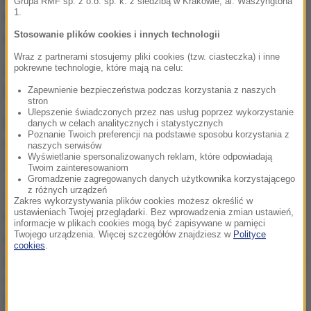
Grupa RMF sp. z o.o. sp. k. z siedzibą w Krakowie, al. Waszyngtona
1.
Halles
w centrum miasta, gdzie rzucali na
Stosowanie plików cookies i innych technologii
kupujących i turystów metalowe pręty.
Wraz z partnerami stosujemy pliki cookies (tzw. ciasteczka) i inne
Skala przemocy stosowana przez demonstrantów
pokrewne technologie, które mają na celu:
była zaskoczeniem dla wielu komentatorów.
Zapewnienie bezpieczeństwa podczas korzystania z naszych
stron
Ulepszenie świadczonych przez nas usług poprzez wykorzystanie
Minister sprawę wewnętrznych Christophe Castaner
danych w celach analitycznych i statystycznych
Poznanie Twoich preferencji na podstawie sposobu korzystania z
wyraził
"zaniepokojenie przemocą"
stosowaną w
naszych serwisów
Wyświetlanie spersonalizowanych reklam, które odpowiadają
sobotę przez uczestników protestów.
Twoim zainteresowaniom
Gromadzenie zagregowanych danych użytkownika korzystającego
z różnych urządzeń
Szefowa skrajnie prawicowej partii Zjednoczenie
Zakres wykorzystywania plików cookies możesz określić w
ustawieniach Twojej przeglądarki. Bez wprowadzenia zmian ustawień,
Narodowe Marine Le Pen oświadczyła, że "rząd
informacje w plikach cookies mogą być zapisywane w pamięci
Twojego urządzenia. Więcej szczegółów znajdziesz w
Polityce
pozwolił użytecznym idiotom niszczyć i atakować
cookies
.
policję i strażaków".
Oskarżyła rząd o bezczynność
i
dopuszczenie do protestów "użytecznych idiotów" i
Black Block. Le Pen za niedopuszczalne uznała