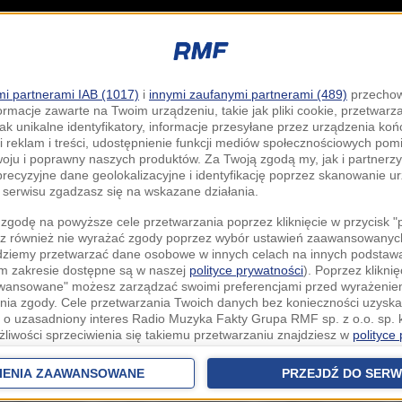
i partnerami IAB (1017)
i
innymi zaufanymi partnerami (489)
przechow
ormacje zawarte na Twoim urządzeniu, takie jak pliki cookie, przetwar
jak unikalne identyfikatory, informacje przesyłane przez urządzenia k
 Covid-19 zmarło 11 osób, natomiast z powodu
i reklam i treści, udostępnienie funkcji mediów społecznościowych pom
zeniami zmarło 105 osób".
woju i poprawny naszych produktów. Za Twoją zgodą my, jak i partner
recyzyjne dane geolokalizacyjne i identyfikację poprzez skanowanie u
serwisu zgadzasz się na wskazane działania.
mii w ciągu 24 godzin zmarło w naszym kraju ponad 1
zgodę na powyższe cele przetwarzania poprzez kliknięcie w przycisk 
z również nie wyrażać zgody poprzez wybór ustawień zaawansowanych
dziemy przetwarzać dane osobowe w innych celach na innych podsta
elnych koronawirusa w Polsce sięgnęła 3 217.
ym zakresie dostępne są w naszej
polityce prywatności
). Poprzez kliknię
awansowane" możesz zarządzać swoimi preferencjami przed wyrażenie
ia zgody. Cele przetwarzania Twoich danych bez konieczności uzyska
ie,
gdzie zmarło dotąd 627 chorych na Covid-19,
Mazows
 o uzasadniony interes Radio Muzyka Fakty Grupa RMF sp. z o.o. sp. k
elkopolska,
gdzie koronawirus zabił dotąd 392 ludzi.
żliwości sprzeciwienia się takiemu przetwarzaniu znajdziesz w
polityce
nia Twoich danych bez konieczności uzyskania Twojej zgody w oparci
ch Partnerów IAB
oraz możliwość sprzeciwienia się takiemu przetwarza
IENIA ZAAWANSOWANE
PRZEJDŹ DO SERW
zą liczbę zgonów z powodu Covid-19 zanotowano w
aawansowanych.