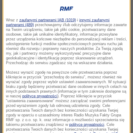
Dalsza część artykułu pod materiałem video:
Wraz z
zaufanymi partnerami IAB (1019)
i
innymi zaufanymi
partnerami (489)
przechowujemy i/lub odczytujemy informacje zawarte
na Twoim urządzeniu, takie jak pliki cookie, przetwarzamy dane
osobowe, takie jak unikalne identyfikatory, informacje przesyłane
przez urządzenia końcowe niezbędne do personalizacji reklam i treści,
udostępnienie funkcji mediów społecznościowych pomiaru ruchu jak
również dla rozwoju i poprawny naszych produktów. Za Twoją zgodą
my, jak i partnerzy możemy wykorzystywać precyzyjne dane
geolokalizacyjne i identyfikację poprzez skanowanie urządzeń.
Przechodząc do serwisu zgadzasz się na wskazane działania.
Możesz wyrazić zgodę na powyższe cele przetwarzania poprzez
kliknięcie w przycisk "przechodzę do serwisu", możesz również nie
wyrażać zgody poprzez wybór ustawień zaawansowanych. W sytuacji
braku zgody będziemy przetwarzać dane osobowe w innych celach na
innych podstawach prawnych (informacje w tym zakresie dostępne są
w naszej
polityce prywatności
). Poprzez kliknięcie w przycisk
"ustawienia zaawansowane" możesz zarządzać swoimi preferencjami
W latach 2013, 2014 i 2018 z własnego komitetu
przed wyrażeniem zgody lub odmową udzielenia zgody. Cele
przetwarzania Twoich danych bez konieczności uzyskania Twojej
kandydował na wójta gminy Kąkolewnica, zajmując
zgody w oparciu o uzasadniony interes Radio Muzyka Fakty Grupa
RMF sp. z o.o. sp. k. oraz informacje o możliwości sprzeciwienia się
ostatnie miejsca. Swoich sił próbował także w
takiemu przetwarzaniu znajdziesz w
polityce prywatności
. Cele
ogólnopolskiej polityce.
Kandydował w wyborach
przetwarzania Twoich danych bez konieczności uzyskania Twojej