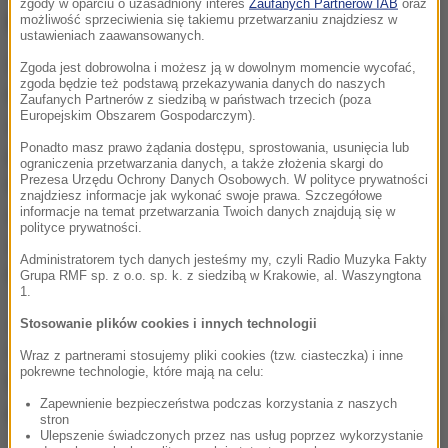
zgody w oparciu o uzasadniony interes
Zaufanych Partnerów IAB
oraz
parlamentarnych i europejskich, ale bez sukcesów.
możliwość sprzeciwienia się takiemu przetwarzaniu znajdziesz w
ustawieniach zaawansowanych.
W latach 2016-2019 był pełnomocnikiem prezesa
Zgoda jest dobrowolna i możesz ją w dowolnym momencie wycofać,
zgoda będzie też podstawą przekazywania danych do naszych
Narodowego Funduszu Zdrowia ds. kontaktów z
Zaufanych Partnerów z siedzibą w państwach trzecich (poza
Europejskim Obszarem Gospodarczym).
organizacjami pozarządowymi i organami władzy
Ponadto masz prawo żądania dostępu, sprostowania, usunięcia lub
publicznej. Później rozpoczął pracę biurze
ograniczenia przetwarzania danych, a także złożenia skargi do
Prezesa Urzędu Ochrony Danych Osobowych. W polityce prywatności
Rzecznika Małych i Średnich Przedsiębiorców, gdzie
znajdziesz informacje jak wykonać swoje prawa. Szczegółowe
informacje na temat przetwarzania Twoich danych znajdują się w
od 2020 do 2023 był dyrektorem generalnym, a od
polityce prywatności.
stycznia 2023 do czerwca 2024 - zastępcą
Administratorem tych danych jesteśmy my, czyli Radio Muzyka Fakty
Rzecznika MŚP.
Grupa RMF sp. z o.o. sp. k. z siedzibą w Krakowie, al. Waszyngtona
1.
Jest prezesem Ogólnopolskiej Federacji "Bezpartyjni
Stosowanie plików cookies i innych technologii
i Samorządowcy". W grudniu 2024 został ogłoszony
Wraz z partnerami stosujemy pliki cookies (tzw. ciasteczka) i inne
pokrewne technologie, które mają na celu:
kandydatem OF "BiS" w najbliższych wyborach
Zapewnienie bezpieczeństwa podczas korzystania z naszych
prezydenckich.
stron
Ulepszenie świadczonych przez nas usług poprzez wykorzystanie