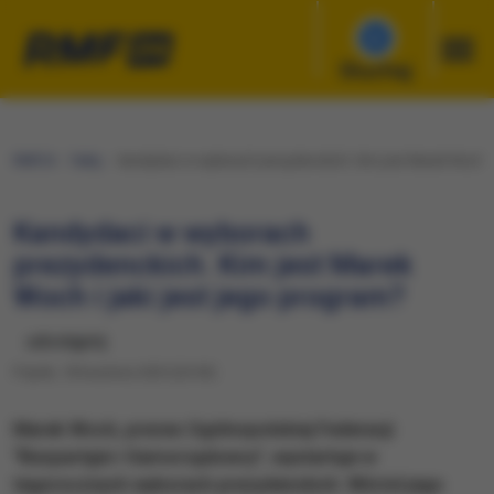
Słuchaj
RMF24
Fakty
Kandydaci w wyborach prezydenckich. Kim jest Marek Woch i j
Kandydaci w wyborach
prezydenckich. Kim jest Marek
Woch i jaki jest jego program?
udostępnij
Piątek, 18 kwietnia 2025 (20:50)
Marek Woch, prezes Ogólnopolskiej Federacji
"Bezpartyjni i Samorządowcy", wystartuje w
tegorocznych wyborach prezydenckich. Wśród jego