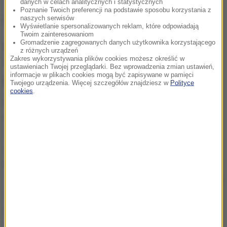
danych w celach analitycznych i statystycznych
Jest związany z Natalią Kruczek, także działaczką
Poznanie Twoich preferencji na podstawie sposobu korzystania z
naszych serwisów
BS. Mają syna Marka.
Wyświetlanie spersonalizowanych reklam, które odpowiadają
Twoim zainteresowaniom
Gromadzenie zagregowanych danych użytkownika korzystającego
Program wyborczy Marka Wocha.
z różnych urządzeń
Zakres wykorzystywania plików cookies możesz określić w
Wprowadzenie systemu
ustawieniach Twojej przeglądarki. Bez wprowadzenia zmian ustawień,
informacje w plikach cookies mogą być zapisywane w pamięci
prezydencko-parlamentarnego
Twojego urządzenia. Więcej szczegółów znajdziesz w
Polityce
cookies
.
Program wyborczy Marka Wocha został
opublikowany na
stronie
bezpartyjnisamorzadowcy.org.pl.
Postuluje
zmianę polskiego systemu politycznego z
parlamentarnego na prezydencko-parlamentarny.
Jego zdaniem zwiększenie sprawczości prezydenta,
a zarazem "rozwianie wątpliwości wokół urzędu",
zwiększy przejrzystość i skuteczność działania
władzy.