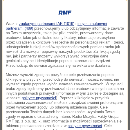
Zdaniem dyrektorki Centrum Zaburzeń Snu w
Cleveland Clinic, noszenie skarpetek i ogrzewanie
Wraz z
zaufanymi partnerami IAB (1019)
i
innymi zaufanymi
stóp może w rzeczywistości obniżyć temperaturę
partnerami (489)
przechowujemy i/lub odczytujemy informacje zawarte
na Twoim urządzeniu, takie jak pliki cookie, przetwarzamy dane
ciała i przyspieszyć zasypianie.
osobowe, takie jak unikalne identyfikatory, informacje przesyłane
przez urządzenia końcowe niezbędne do personalizacji reklam i treści,
Sekret tkwi w mięśniach głębokich naszego ciała
-
udostępnienie funkcji mediów społecznościowych pomiaru ruchu jak
również dla rozwoju i poprawny naszych produktów. Za Twoją zgodą
inaczej zwanymi mięśniami rdzenia. Jak objaśnia
my, jak i partnerzy możemy wykorzystywać precyzyjne dane
geolokalizacyjne i identyfikację poprzez skanowanie urządzeń.
ekspertka, w ciągu dnia typowa temperatura rdzenia
Przechodząc do serwisu zgadzasz się na wskazane działania.
dorosłego człowieka wzrasta do 36,1-37,2°C. Gdy
Możesz wyrazić zgodę na powyższe cele przetwarzania poprzez
kliknięcie w przycisk "przechodzę do serwisu", możesz również nie
zbliża się noc, temperatura rdzenia zaczyna spadać
wyrażać zgody poprzez wybór ustawień zaawansowanych. W sytuacji
braku zgody będziemy przetwarzać dane osobowe w innych celach na
o jeden do dwóch stopni, przygotowując ciało do
innych podstawach prawnych (informacje w tym zakresie dostępne są
w naszej
polityce prywatności
). Poprzez kliknięcie w przycisk
snu.
"ustawienia zaawansowane" możesz zarządzać swoimi preferencjami
przed wyrażeniem zgody lub odmową udzielenia zgody. Cele
przetwarzania Twoich danych bez konieczności uzyskania Twojej
Proces zwany rozszerzeniem naczyń krwionośnych
zgody w oparciu o uzasadniony interes Radio Muzyka Fakty Grupa
dystalnych pomaga w chłodzeniu poprzez
RMF sp. z o.o. sp. k. oraz informacje o możliwości sprzeciwienia się
takiemu przetwarzaniu znajdziesz w
polityce prywatności
. Cele