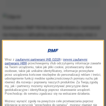
Dziennikarz RMF FM Michał Dobrołowicz rozmawiał
na miejscu o aktualnej sytuacji infekcyjnej oraz o
tym, jaki może być wpływ na liczbę infekcji
spodziewanego w najbliższych dniach w Polsce
ochłodzenia.
Wraz z
zaufanymi partnerami IAB (1019)
i
innymi zaufanymi
partnerami (489)
przechowujemy i/lub odczytujemy informacje zawarte
Jeśli chodzi o infekcje, króluje Covid-19.
Powoli
na Twoim urządzeniu, takie jak pliki cookie, przetwarzamy dane
osobowe, takie jak unikalne identyfikatory, informacje przesyłane
pojawiają się grypy. Chorują wszyscy. Pojawiają się i
przez urządzenia końcowe niezbędne do personalizacji reklam i treści,
udostępnienie funkcji mediów społecznościowych pomiaru ruchu jak
pacjenci pediatryczni, i młodzi dorośli, i pacjenci w
również dla rozwoju i poprawny naszych produktów. Za Twoją zgodą
my, jak i partnerzy możemy wykorzystywać precyzyjne dane
wieku senioralnym. Choroba nie wybiera
- podkreśla
geolokalizacyjne i identyfikację poprzez skanowanie urządzeń.
Przechodząc do serwisu zgadzasz się na wskazane działania.
w rozmowie z RMF FM doktor Małgorzata
Możesz wyrazić zgodę na powyższe cele przetwarzania poprzez
Warszawska-Socha.
W tym sezonie Covid-19 daje
kliknięcie w przycisk "przechodzę do serwisu", możesz również nie