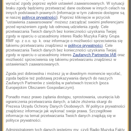
bardzo silny ból gardła.
Część pacjentów zgłasza się
wyrażać zgody poprzez wybór ustawień zaawansowanych. W sytuacji
braku zgody będziemy przetwarzać dane osobowe w innych celach na
myśląc, że mają anginę. Test pokazuje, że jest to
innych podstawach prawnych (informacje w tym zakresie dostępne są
w naszej
polityce prywatności
). Poprzez kliknięcie w przycisk
Covid-19. W poprzednich falach nie obserwowaliśmy
"ustawienia zaawansowane" możesz zarządzać swoimi preferencjami
przed wyrażeniem zgody lub odmową udzielenia zgody. Cele
tak silnego bólu gardła
- dodaje dr Warszawska-
przetwarzania Twoich danych bez konieczności uzyskania Twojej
zgody w oparciu o uzasadniony interes Radio Muzyka Fakty Grupa
Socha.
RMF sp. z o.o. sp. k. oraz informacje o możliwości sprzeciwienia się
takiemu przetwarzaniu znajdziesz w
polityce prywatności
. Cele
przetwarzania Twoich danych bez konieczności uzyskania Twojej
Ochłodzenie. Co to oznacza dla
zgody w oparciu o uzasadniony interes
Zaufanych Partnerów IAB
oraz
możliwość sprzeciwienia się takiemu przetwarzaniu znajdziesz w
naszego zdrowia?
ustawieniach zaawansowanych.
Zgoda jest dobrowolna i możesz ją w dowolnym momencie wycofać,
zgoda będzie też podstawą przekazywania danych do naszych
Dalsza część artykułu pod materiałem video:
Zaufanych Partnerów z siedzibą w państwach trzecich (poza
Europejskim Obszarem Gospodarczym).
Ponadto masz prawo żądania dostępu, sprostowania, usunięcia lub
ograniczenia przetwarzania danych, a także złożenia skargi do
Prezesa Urzędu Ochrony Danych Osobowych. W polityce prywatności
znajdziesz informacje jak wykonać swoje prawa. Szczegółowe
informacje na temat przetwarzania Twoich danych znajdują się w
polityce prywatności.
Administratorem tych danych jesteśmy my, czyli Radio Muzyka Fakty