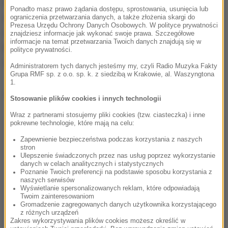
rozprawie przyznał, że partner nie tylko go
Ponadto masz prawo żądania dostępu, sprostowania, usunięcia lub
zaskoczył, ale też w istocie działał przeciwko ich
ograniczenia przetwarzania danych, a także złożenia skargi do
Prezesa Urzędu Ochrony Danych Osobowych. W polityce prywatności
wspólnym interesom. Stwierdzenie Bogusława
znajdziesz informacje jak wykonać swoje prawa. Szczegółowe
informacje na temat przetwarzania Twoich danych znajdują się w
Majczyny, że wniosek PG raczej Polsce nie pomoże,
polityce prywatności.
to daleko posunięty eufemizm.
Administratorem tych danych jesteśmy my, czyli Radio Muzyka Fakty
Grupa RMF sp. z o.o. sp. k. z siedzibą w Krakowie, al. Waszyngtona
1.
Dalsza część artykułu pod materiałem video:
Stosowanie plików cookies i innych technologii
Wraz z partnerami stosujemy pliki cookies (tzw. ciasteczka) i inne
pokrewne technologie, które mają na celu:
Zapewnienie bezpieczeństwa podczas korzystania z naszych
stron
Ulepszenie świadczonych przez nas usług poprzez wykorzystanie
danych w celach analitycznych i statystycznych
Poznanie Twoich preferencji na podstawie sposobu korzystania z
naszych serwisów
Wyświetlanie spersonalizowanych reklam, które odpowiadają
Twoim zainteresowaniom
Gromadzenie zagregowanych danych użytkownika korzystającego
z różnych urządzeń
Zakres wykorzystywania plików cookies możesz określić w