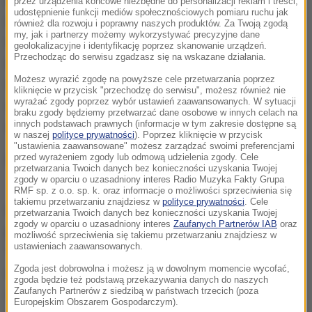
rozprawie. Także dlatego, że jest słaby
przez urządzenia końcowe niezbędne do personalizacji reklam i treści,
udostępnienie funkcji mediów społecznościowych pomiaru ruchu jak
merytorycznie, a jego ustne uzasadnienie prokurator
również dla rozwoju i poprawny naszych produktów. Za Twoją zgodą
my, jak i partnerzy możemy wykorzystywać precyzyjne dane
Szafrański w dużym stopniu oparł na zmyśleniach i
geolokalizacyjne i identyfikację poprzez skanowanie urządzeń.
Przechodząc do serwisu zgadzasz się na wskazane działania.
nader swobodnym kojarzeniu faktów, które
Możesz wyrazić zgodę na powyższe cele przetwarzania poprzez
większość ludzi nazywa niedorzecznościami. Po
kliknięcie w przycisk "przechodzę do serwisu", możesz również nie
wyrażać zgody poprzez wybór ustawień zaawansowanych. W sytuacji
zweryfikowaniu zostaje z niego tak niewiele, że w
braku zgody będziemy przetwarzać dane osobowe w innych celach na
zasadzie nic:
innych podstawach prawnych (informacje w tym zakresie dostępne są
w naszej
polityce prywatności
). Poprzez kliknięcie w przycisk
"ustawienia zaawansowane" możesz zarządzać swoimi preferencjami
Zmyślone argumenty przeciw prezesowi TSUE >>>>
przed wyrażeniem zgody lub odmową udzielenia zgody. Cele
przetwarzania Twoich danych bez konieczności uzyskania Twojej
zgody w oparciu o uzasadniony interes Radio Muzyka Fakty Grupa
RMF sp. z o.o. sp. k. oraz informacje o możliwości sprzeciwienia się
takiemu przetwarzaniu znajdziesz w
polityce prywatności
. Cele
Występujący przed TSUE zaraz po przedstawicielu
przetwarzania Twoich danych bez konieczności uzyskania Twojej
zgody w oparciu o uzasadniony interes
Zaufanych Partnerów IAB
oraz
prok. Ziobry pełnomocnik Polski oświadczył tylko, że
możliwość sprzeciwienia się takiemu przetwarzaniu znajdziesz w
ustawieniach zaawansowanych.
"polski rząd nie ma stanowiska w tej sprawie",
Zgoda jest dobrowolna i możesz ją w dowolnym momencie wycofać,
wyraźnie zdystansował się więc od działania
zgoda będzie też podstawą przekazywania danych do naszych
Zaufanych Partnerów z siedzibą w państwach trzecich (poza
dotychczasowego sojusznika. Co więcej - po
Europejskim Obszarem Gospodarczym).