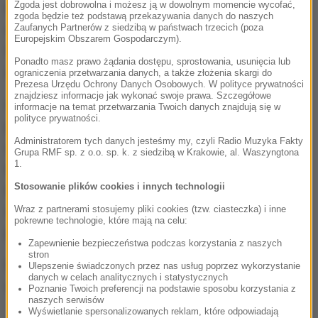
Zgoda jest dobrowolna i możesz ją w dowolnym momencie wycofać,
miastami partnerskimi Budapeszt Viktora Orbana
zgoda będzie też podstawą przekazywania danych do naszych
Zaufanych Partnerów z siedzibą w państwach trzecich (poza
czy Stambuł Recepa Tayyipa Erdoğana - w stolicy
Europejskim Obszarem Gospodarczym).
Węgier odbył się finał Ligi Europy. W Stambule
Ponadto masz prawo żądania dostępu, sprostowania, usunięcia lub
zostanie zorganizowany finał Ligi Mistrzów.
ograniczenia przetwarzania danych, a także złożenia skargi do
Prezesa Urzędu Ochrony Danych Osobowych. W polityce prywatności
znajdziesz informacje jak wykonać swoje prawa. Szczegółowe
Idąc dalej: Gianni Infantino, który wywodzi się
informacje na temat przetwarzania Twoich danych znajdują się w
polityce prywatności.
przecież z UEFA, a dziś działa w FIFA - chętnie
Administratorem tych danych jesteśmy my, czyli Radio Muzyka Fakty
oddawał swój parasol Władimirowi Putinowi na
Grupa RMF sp. z o.o. sp. k. z siedzibą w Krakowie, al. Waszyngtona
1.
moskiewskich Łużnikach w ulewie po finale
Stosowanie plików cookies i innych technologii
mundialu w 2018 roku. Później przymykał oko na
Wraz z partnerami stosujemy pliki cookies (tzw. ciasteczka) i inne
spadających z rusztowań, najmowanych za bezcen
pokrewne technologie, które mają na celu:
pracowników, którzy budowali stadiony w Katarze.
Zapewnienie bezpieczeństwa podczas korzystania z naszych
stron
No panie Marciniak, chyba powinien się pan
Ulepszenie świadczonych przez nas usług poprzez wykorzystanie
danych w celach analitycznych i statystycznych
wstydzić.
Poznanie Twoich preferencji na podstawie sposobu korzystania z
naszych serwisów
Wyświetlanie spersonalizowanych reklam, które odpowiadają