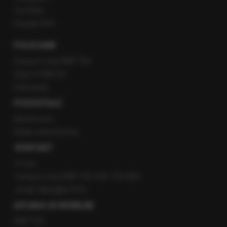
YouTube
Kanały RSS
POLECANE
Gorąca Linia RMF FM
Staż w RMF24
Patronaty
POZOSTAŁE
Newsroom
Radio internetowe
KONTAKT
O nas
Gorąca Linia RMF FM: 600 700 800
email: fakty@rmf.fm
APLIKACJE MOBILNE
RMF FM