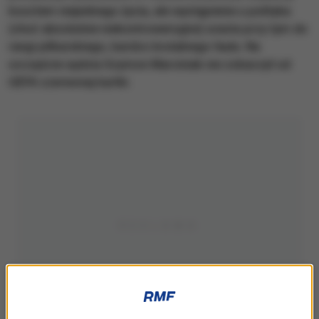
kosztem niejednego życia, ale wystąpienie u polityka
(choć absolutnie niekontrowersyjne) urasta przy tym do
rangi piłkarskiego, bardzo brutalnego faulu. Na
szczęście sędzia Szymon Marciniak nie zobaczył od
UEFA czerwonej kartki.