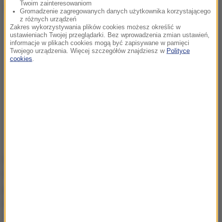
Twoim zainteresowaniom
Dalsza część artykułu pod materiałem video:
Gromadzenie zagregowanych danych użytkownika korzystającego
z różnych urządzeń
Zakres wykorzystywania plików cookies możesz określić w
ustawieniach Twojej przeglądarki. Bez wprowadzenia zmian ustawień,
informacje w plikach cookies mogą być zapisywane w pamięci
Twojego urządzenia. Więcej szczegółów znajdziesz w
Polityce
cookies
.
Dla jasności i już poważnie: "wartości" zawarte w
tzw. piątce Mentzena (u którego na spotkaniu
pojawił się sędzia) to jakiś bełkotliwy skandal.
Natomiast Szymon Marciniak nigdzie z tymi
"wartościami" się nie utożsamiał. Owszem, popełnił