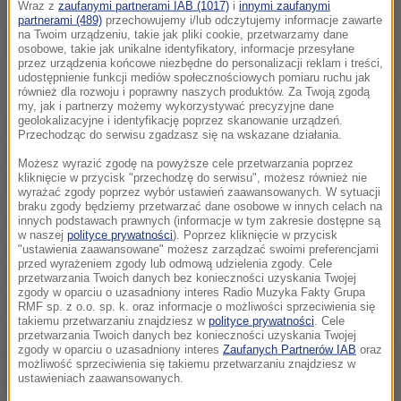
Wraz z
zaufanymi partnerami IAB (1017)
i
innymi zaufanymi
partnerami (489)
przechowujemy i/lub odczytujemy informacje zawarte
na Twoim urządzeniu, takie jak pliki cookie, przetwarzamy dane
osobowe, takie jak unikalne identyfikatory, informacje przesyłane
przez urządzenia końcowe niezbędne do personalizacji reklam i treści,
udostępnienie funkcji mediów społecznościowych pomiaru ruchu jak
Szymon Marciniak
również dla rozwoju i poprawny naszych produktów. Za Twoją zgodą
my, jak i partnerzy możemy wykorzystywać precyzyjne dane
geolokalizacyjne i identyfikację poprzez skanowanie urządzeń.
Ten niesforny Marciniak z Polski - wyobraźcie sobie -
Przechodząc do serwisu zgadzasz się na wskazane działania.
dopuścił się występu u polityka. Choć o polityce nie
Możesz wyrazić zgodę na powyższe cele przetwarzania poprzez
kliknięcie w przycisk "przechodzę do serwisu", możesz również nie
mówił.
wyrażać zgody poprzez wybór ustawień zaawansowanych. W sytuacji
braku zgody będziemy przetwarzać dane osobowe w innych celach na
innych podstawach prawnych (informacje w tym zakresie dostępne są
Tymczasem wzór cnót wszelakich - UEFA - przez
w naszej
polityce prywatności
). Poprzez kliknięcie w przycisk
wiele lat korzystała z "kasociągu" biegnącego
"ustawienia zaawansowane" możesz zarządzać swoimi preferencjami
przed wyrażeniem zgody lub odmową udzielenia zgody. Cele
wprost z siedziby Gazpromu. Koledzy z piłkarskiej
przetwarzania Twoich danych bez konieczności uzyskania Twojej
zgody w oparciu o uzasadniony interes Radio Muzyka Fakty Grupa
centrali regularnie zbijają piątki z niejakim
RMF sp. z o.o. sp. k. oraz informacje o możliwości sprzeciwienia się
takiemu przetwarzaniu znajdziesz w
polityce prywatności
. Cele
Alexandrem Dyukovem - szefem rosyjskiej federacji,
przetwarzania Twoich danych bez konieczności uzyskania Twojej
zgody w oparciu o uzasadniony interes
Zaufanych Partnerów IAB
oraz
który zasiada też w komitecie wykonawczym UEFA.
możliwość sprzeciwienia się takiemu przetwarzaniu znajdziesz w
ustawieniach zaawansowanych.
Panowie ze szwajcarskiego Nyonu uczynili