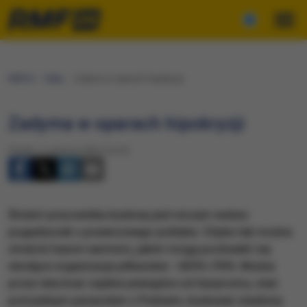
RMF24
Fakty
Zadyma w oparach hipokryzji
Zadyma w oparach hipokryzji
Piątek, 2 czerwca 2023 (16:23)
Śmierć pracownika budowy jest niczym wobec
pogaduszek u prawicowego polityka. Chyba tak można
streścić kanon wartości, jakim mogą pochwalić się
wiodące organizacje piłkarskie - UEFA i FIFA. Można
przez lata brać ciężkie pieniądze od Gazpromu, stać
pod jednym parasolem z Putinem, budować stadiony