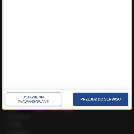
Fakty z Trójmiasta
Fakty z Warszawy
Fakty z Wrocławia
Fakty z Zakopanego
ROZMOWY W RMF FM
Najnowsze rozmowy w RMF FM
Rozmowa o 7:00 w RMF FM i Radiu RMF24
Poranna rozmowa w RMF FM
Popołudniowa rozmowa w RMF FM
Gość Krzysztofa Ziemca w RMF FM
Rozmowy w Radiu RMF24
SPOŁECZNOŚĆ
USTAWIENIA
PRZEJDŹ DO SERWISU
ZAAWANSOWANE
Facebook
Twitter
Instagram