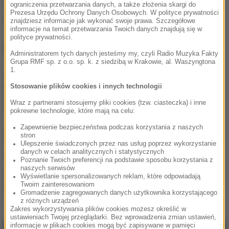
Opracowanie:
Joanna Potocka
ograniczenia przetwarzania danych, a także złożenia skargi do
Prezesa Urzędu Ochrony Danych Osobowych. W polityce prywatności
Źródło: RMF FM
znajdziesz informacje jak wykonać swoje prawa. Szczegółowe
informacje na temat przetwarzania Twoich danych znajdują się w
polityce prywatności.
NAJWAŻNIEJSZE FAKTY
Administratorem tych danych jesteśmy my, czyli Radio Muzyka Fakty
Grupa RMF sp. z o.o. sp. k. z siedzibą w Krakowie, al. Waszyngtona
1.
Były żołnierz USA
przechodzi piekło w Rosji.
Stosowanie plików cookies i innych technologii
Waszyngton naciska na
Wraz z partnerami stosujemy pliki cookies (tzw. ciasteczka) i inne
Moskwę
pokrewne technologie, które mają na celu:
Zapewnienie bezpieczeństwa podczas korzystania z naszych
„To był dobry dzień”. Iga
stron
Świątek awansowała do
Ulepszenie świadczonych przez nas usług poprzez wykorzystanie
kolejnej rundy w Toronto
danych w celach analitycznych i statystycznych
Poznanie Twoich preferencji na podstawie sposobu korzystania z
naszych serwisów
„Są już pewne postępy”.
Wyświetlanie spersonalizowanych reklam, które odpowiadają
Donald Trump mówił o
Twoim zainteresowaniom
Gromadzenie zagregowanych danych użytkownika korzystającego
wojnie w Ukrainie
z różnych urządzeń
Zakres wykorzystywania plików cookies możesz określić w
ustawieniach Twojej przeglądarki. Bez wprowadzenia zmian ustawień,
informacje w plikach cookies mogą być zapisywane w pamięci