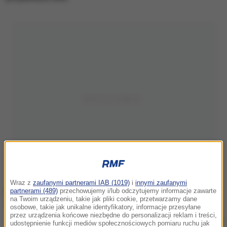
Wraz z
zaufanymi partnerami IAB (1019)
i
innymi zaufanymi
partnerami (489)
przechowujemy i/lub odczytujemy informacje zawarte
na Twoim urządzeniu, takie jak pliki cookie, przetwarzamy dane
osobowe, takie jak unikalne identyfikatory, informacje przesyłane
przez urządzenia końcowe niezbędne do personalizacji reklam i treści,
/
RMF FM
udostępnienie funkcji mediów społecznościowych pomiaru ruchu jak