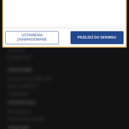
SPOŁECZNOŚĆ
Facebook
Twitter
USTAWIENIA
PRZEJDŹ DO SERWISU
ZAAWANSOWANE
Instagram
YouTube
Kanały RSS
POLECANE
Gorąca Linia RMF FM
Staż w RMF24
Patronaty
POZOSTAŁE
Newsroom
Radio internetowe
KONTAKT