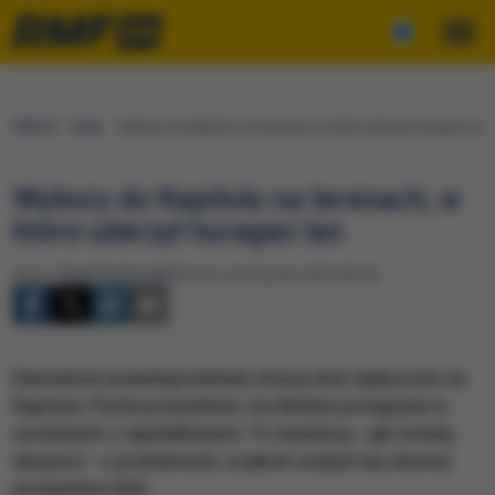
RMF24
Fakty
Wybory do Kapitolu na terenach, w które uderzył huragan Ian
Wybory do Kapitolu na terenach, w
które uderzył huragan Ian
Autor:
Paweł Żuchowski
Wtorek, 8 listopada 2022 (06:22)
Demokraci prawdopodobnie stracą dziś większość na
Kapitolu. Partia prezydenta Joe Bidena przegrywa w
sondażach z republikanami. To świadczy - jak mówią
eksperci - o problemach, w jakich znalazł się obecny
przywódca USA.