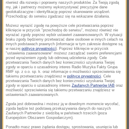
również dla rozwoju i poprawny naszych produktów. Za Twoją zgodą
Wybory odbywać się będą także na Florydzie na
my, jak i partnerzy możemy wykorzystywać precyzyjne dane
geolokalizacyjne i identyfikację poprzez skanowanie urządzeń.
terenach, w które pod koniec września uderzył
Przechodząc do serwisu zgadzasz się na wskazane działania.
huragan Ian. Straty liczone są w miliardach dolarów.
Możesz wyrazić zgodę na powyższe cele przetwarzania poprzez
kliknięcie w przycisk "przechodzę do serwisu", możesz również nie
Obszary od strony Zatoki Meksykańskiej, które
wyrażać zgody poprzez wybór ustawień zaawansowanych. W sytuacji
braku zgody będziemy przetwarzać dane osobowe w innych celach na
zostały zniszczone, odwiedził nasz amerykański
innych podstawach prawnych (informacje w tym zakresie dostępne są
w naszej
polityce prywatności
). Poprzez kliknięcie w przycisk
korespondent Paweł Żuchowski. Na nich także toczy
"ustawienia zaawansowane" możesz zarządzać swoimi preferencjami
przed wyrażeniem zgody lub odmową udzielenia zgody. Cele
się kampania wyborcza. Tam są spore emocje.
przetwarzania Twoich danych bez konieczności uzyskania Twojej
zgody w oparciu o uzasadniony interes Radio Muzyka Fakty Grupa
RMF sp. z o.o. sp. k. oraz informacje o możliwości sprzeciwienia się
Na terenach dotkniętych przez żywioł słychać różne
takiemu przetwarzaniu znajdziesz w
polityce prywatności
. Cele
głosy. Jedni chwalą służby stanowe, inni federalne.
przetwarzania Twoich danych bez konieczności uzyskania Twojej
zgody w oparciu o uzasadniony interes
Zaufanych Partnerów IAB
oraz
Wielu ma żal do władz, że w porę nie podjęto
możliwość sprzeciwienia się takiemu przetwarzaniu znajdziesz w
ustawieniach zaawansowanych.
ewakuacji. Po huraganie okazało się, że prognozy nie
Zgoda jest dobrowolna i możesz ją w dowolnym momencie wycofać,
były dokładne. Żywioł uderzył w inny obszar niż
zgoda będzie też podstawą przekazywania danych do naszych
Zaufanych Partnerów z siedzibą w państwach trzecich (poza
zakładano.
Europejskim Obszarem Gospodarczym).
Ponadto masz prawo żądania dostępu, sprostowania, usunięcia lub