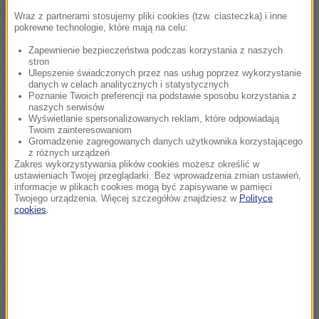
byłyby pod stałym znakiem zapytania. Jeden z
Wraz z partnerami stosujemy pliki cookies (tzw. ciasteczka) i inne
pokrewne technologie, które mają na celu:
najbardziej renomowanych brytyjskich architektów,
Zapewnienie bezpieczeństwa podczas korzystania z naszych
Chris Wise, tak ocenił propozycje premiera:
Ten
stron
Ulepszenie świadczonych przez nas usług poprzez wykorzystanie
pomysł jest godny podziwu, ale technicznie
danych w celach analitycznych i statystycznych
Poznanie Twoich preferencji na podstawie sposobu korzystania z
bezmyślny
. Brytyjczyk wie o czym mówi.
naszych serwisów
Odpowiedzialny był za inżynieryjne rozwiązania aren
Wyświetlanie spersonalizowanych reklam, które odpowiadają
Twoim zainteresowaniom
sportowych, które powstały w Londynie przed
Gromadzenie zagregowanych danych użytkownika korzystającego
z różnych urządzeń
igrzyskami olimpijskimi w 2012 roku. Do krytyki
Zakres wykorzystywania plików cookies możesz określić w
ustawieniach Twojej przeglądarki. Bez wprowadzenia zmian ustawień,
dołączyli się także politycy, w tym Pierwsza Minister
informacje w plikach cookies mogą być zapisywane w pamięci
Twojego urządzenia. Więcej szczegółów znajdziesz w
Polityce
Szkocji, Nicola Strugeon:
Jeśli Londyn ma na zbyciu
cookies
.
20 miliardów funtów, Edynburg i Belfast mogłyby
zasugerować lepsze sposoby na spożytkowanie tych
pieniędzy -
stwierdziła. Trudno nie dostrzec w tych
słowach ironicznego sarkazmu.