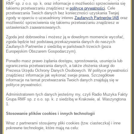
RMF sp. z o.o. sp. k. oraz informacje o możliwości sprzeciwienia się
bramek.
takiemu przetwarzaniu znajdziesz w
polityce prywatności
. Cele
przetwarzania Twoich danych bez konieczności uzyskania Twojej
zgody w oparciu o uzasadniony interes
Zaufanych Partnerów IAB
oraz
Dziś do sprawy odniósł się Polski Związek Piłki
możliwość sprzeciwienia się takiemu przetwarzaniu znajdziesz w
ustawieniach zaawansowanych.
Nożnej. PZPN przyznał, że od końcówki
Zgoda jest dobrowolna i możesz ją w dowolnym momencie wycofać,
poprzedniego sezonu obserwuje
"zwiększoną
zgoda będzie też podstawą przekazywania danych do naszych
działalność międzynarodowych grup
Zaufanych Partnerów z siedzibą w państwach trzecich (poza
Europejskim Obszarem Gospodarczym).
przestępczych, które usiłują w nieuczciwy sposób
Ponadto masz prawo żądania dostępu, sprostowania, usunięcia lub
uzyskać wpływ na przebieg meczów piłkarskich lub
ograniczenia przetwarzania danych, a także złożenia skargi do
Prezesa Urzędu Ochrony Danych Osobowych. W polityce prywatności
zdarzenia boiskowe, będące przedmiotem
znajdziesz informacje jak wykonać swoje prawa. Szczegółowe
informacje na temat przetwarzania Twoich danych znajdują się w
zakładów bukmacherskich, w szczególności w
polityce prywatności.
niższych klasach rozgrywkowych".
Administratorem tych danych jesteśmy my, czyli Radio Muzyka Fakty
Grupa RMF sp. z o.o. sp. k. z siedzibą w Krakowie, al. Waszyngtona
1.
Jeszcze w czerwcu rzecznik dyscyplinarny
Stosowanie plików cookies i innych technologii
organizacji miał zwracać klubom uwagę na
podejrzane zakłady pojawiające się w
III lidze.
Wraz z partnerami stosujemy pliki cookies (tzw. ciasteczka) i inne
pokrewne technologie, które mają na celu: