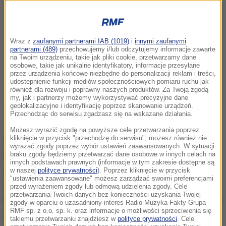
Wraz z
zaufanymi partnerami IAB (1019)
i
innymi zaufanymi
partnerami (489)
przechowujemy i/lub odczytujemy informacje zawarte
na Twoim urządzeniu, takie jak pliki cookie, przetwarzamy dane
osobowe, takie jak unikalne identyfikatory, informacje przesyłane
przez urządzenia końcowe niezbędne do personalizacji reklam i treści,
udostępnienie funkcji mediów społecznościowych pomiaru ruchu jak
również dla rozwoju i poprawny naszych produktów. Za Twoją zgodą
my, jak i partnerzy możemy wykorzystywać precyzyjne dane
geolokalizacyjne i identyfikację poprzez skanowanie urządzeń.
Przechodząc do serwisu zgadzasz się na wskazane działania.
Jest pani jedną z bohaterek poruszającego
Możesz wyrazić zgodę na powyższe cele przetwarzania poprzez
reportażu, książki autorstwa Aleksandry Wójcik i
kliknięcie w przycisk "przechodzę do serwisu", możesz również nie
wyrażać zgody poprzez wybór ustawień zaawansowanych. W sytuacji
Macieja Zdziarskiego, pod tytułem "Dobranoc,
braku zgody będziemy przetwarzać dane osobowe w innych celach na
innych podstawach prawnych (informacje w tym zakresie dostępne są
Auschwitz". Opiekuje się pani w Krakowie byłymi
w naszej
polityce prywatności
). Poprzez kliknięcie w przycisk
"ustawienia zaawansowane" możesz zarządzać swoimi preferencjami
więźniami niemieckiego obozu koncentracyjnego.
przed wyrażeniem zgody lub odmową udzielenia zgody. Cele
przetwarzania Twoich danych bez konieczności uzyskania Twojej
Pamięta pani swoje pierwsze spotkanie z ocalonym
zgody w oparciu o uzasadniony interes Radio Muzyka Fakty Grupa
RMF sp. z o.o. sp. k. oraz informacje o możliwości sprzeciwienia się
z kacetu?
takiemu przetwarzaniu znajdziesz w
polityce prywatności
. Cele