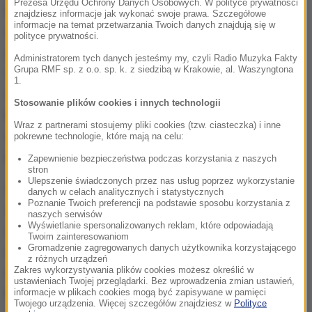
Prezesa Urzędu Ochrony Danych Osobowych. W polityce prywatności
Dobrego Imienia Obrońców Birczy. Na głównej
znajdziesz informacje jak wykonać swoje prawa. Szczegółowe
informacje na temat przetwarzania Twoich danych znajdują się w
ścianie obok godła państwowego zawieszono
polityce prywatności.
główne motto spotkania "Żywi to pamiętają, żywi
Administratorem tych danych jesteśmy my, czyli Radio Muzyka Fakty
Grupa RMF sp. z o.o. sp. k. z siedzibą w Krakowie, al. Waszyngtona
dziś czuwają." Z kolei w holu okolicznościowa
1.
wystawa o obronie wioski oraz słynne już zdjęcia
Stosowanie plików cookies i innych technologii
Ewarysta Fedorowicza z Grobu Nieznanego
Wraz z partnerami stosujemy pliki cookies (tzw. ciasteczka) i inne
Żołnierza, jedno przedstawiające tablicę z nazwą
pokrewne technologie, które mają na celu:
Bircza, drugiej po usunięciu tej nazwy.
Zapewnienie bezpieczeństwa podczas korzystania z naszych
stron
Ulepszenie świadczonych przez nas usług poprzez wykorzystanie
W czasie sesji z ust samorządowców i działaczy
danych w celach analitycznych i statystycznych
Poznanie Twoich preferencji na podstawie sposobu korzystania z
społecznych padło wiele mocnych słów. Były też
naszych serwisów
Wyświetlanie spersonalizowanych reklam, które odpowiadają
słowa żalu za zaistniała sytuację pod adresem
Twoim zainteresowaniom
Gromadzenie zagregowanych danych użytkownika korzystającego
władz Trzeciej RP. Zwłaszcza, że prezydent RP
z różnych urządzeń
Zakres wykorzystywania plików cookies możesz określić w
Andrzej Duda i minister obrony narodowej Antoni
ustawieniach Twojej przeglądarki. Bez wprowadzenia zmian ustawień,
Macierewicz w sprawie polityki historycznej
informacje w plikach cookies mogą być zapisywane w pamięci
Twojego urządzenia. Więcej szczegółów znajdziesz w
Polityce