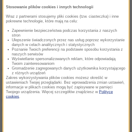
fotograficzna pamięć, wiąże się z kłopotami na
Stosowanie plików cookies i innych technologii
innym polu. Także leki, które u jednych podnoszą
Wraz z partnerami stosujemy pliki cookies (tzw. ciasteczka) i inne
pokrewne technologie, które mają na celu:
zdolność koncentracji i ogólną sprawność
Zapewnienie bezpieczeństwa podczas korzystania z naszych
umysłową, okazują się nieskuteczne, czy wręcz
stron
Ulepszenie świadczonych przez nas usług poprzez wykorzystanie
szkodliwe u innych. To - zdaniem autorów - pracy
danych w celach analitycznych i statystycznych
Poznanie Twoich preferencji na podstawie sposobu korzystania z
sugeruje, że istnieją granice, do których możemy
naszych serwisów
Wyświetlanie spersonalizowanych reklam, które odpowiadają
rozwinąć naszą pamięć, czy inteligencję. Nie jest
Twoim zainteresowaniom
przy tym pewne, że przekroczenie tych granic, nawet
Gromadzenie zagregowanych danych użytkownika korzystającego
z różnych urządzeń
gdyby było możliwe, okazałoby się dla nas dobre.
Zakres wykorzystywania plików cookies możesz określić w
ustawieniach Twojej przeglądarki. Bez wprowadzenia zmian ustawień,
informacje w plikach cookies mogą być zapisywane w pamięci
Można to porównać do prowadzenia samochodu,
Twojego urządzenia. Więcej szczegółów znajdziesz w
Polityce
cookies
.
które wymaga od nas łączenia wielu zdolności, w
tym uwagi, koncentracji, spostrzegawczości, a
czasem szybkiej reakcji. Pełna koncentracja na
zderzaku poprzedzającego nas samochodu wcale