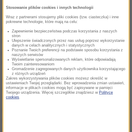
Stosowanie plików cookies i innych technologii
Wraz z partnerami stosujemy pliki cookies (tzw. ciasteczka) i inne
pokrewne technologie, które mają na celu:
Odczuwalna temperatura minus 30.
Zapewnienie bezpieczeństwa podczas korzystania z naszych
stron
Jama śnieżna nie pomogła
Ulepszenie świadczonych przez nas usług poprzez wykorzystanie
danych w celach analitycznych i statystycznych
Poznanie Twoich preferencji na podstawie sposobu korzystania z
Grupa wyruszyła w Alpy w sobotę rano z
naszych serwisów
Wyświetlanie spersonalizowanych reklam, które odpowiadają
narciarskiego kurortu Zermatt szlakiem na Arollę.
Twoim zainteresowaniom
Gromadzenie zagregowanych danych użytkownika korzystającego
Tego dnia wydane zostały komunikaty ostrzegające
z różnych urządzeń
Zakres wykorzystywania plików cookies możesz określić w
o ekstremalnie trudnych warunkach panujących w
ustawieniach Twojej przeglądarki. Bez wprowadzenia zmian ustawień,
górach: silnym wietrze i temperaturze minus 15
informacje w plikach cookies mogą być zapisywane w pamięci
Twojego urządzenia. Więcej szczegółów znajdziesz w
Polityce
stopni, odczuwalnej jako minus 30.
cookies
.
Wspinacze
wykopali w śniegu jamę, żeby się w niej
chronić.
Najwyraźniej nie pomogła, ponieważ ją
opuścili. Ich ciała zostały znalezione przez