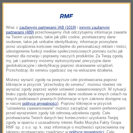
Pochodzący z Chin Si Quey jest uznawany za
największego seryjnego zabójcę w Tajlandii. Został
aresztowany w 1958 roku za zabójstwo 7 dzieci.
Wraz z
zaufanymi partnerami IAB (1019)
i
innymi zaufanymi
partnerami (489)
przechowujemy i/lub odczytujemy informacje zawarte
Został także oskarżony o usunięci z ciał chłopców
na Twoim urządzeniu, takie jak pliki cookie, przetwarzamy dane
organów wewnętrznych, ugotowanie ich i zjedzenie.
osobowe, takie jak unikalne identyfikatory, informacje przesyłane
przez urządzenia końcowe niezbędne do personalizacji reklam i treści,
32-letni wówczas mężczyzna przyznał się do
udostępnienie funkcji mediów społecznościowych pomiaru ruchu jak
również dla rozwoju i poprawny naszych produktów. Za Twoją zgodą
zabójstw, zaprzeczał jednak, jakoby był kanibalem.
my, jak i partnerzy możemy wykorzystywać precyzyjne dane
geolokalizacyjne i identyfikację poprzez skanowanie urządzeń.
Przechodząc do serwisu zgadzasz się na wskazane działania.
Skazany na śmierć rok później Si Quey został
Możesz wyrazić zgodę na powyższe cele przetwarzania poprzez
rozstrzelany przez pluton egzekucyjny. Ciało
kliknięcie w przycisk "przechodzę do serwisu", możesz również nie
wyrażać zgody poprzez wybór ustawień zaawansowanych. W sytuacji
przekazano szpitalowi Siriraj do badań naukowych.
braku zgody będziemy przetwarzać dane osobowe w innych celach na
innych podstawach prawnych (informacje w tym zakresie dostępne są
Następnie jego zmumifikowane szczątki trafiły do
w naszej
polityce prywatności
). Poprzez kliknięcie w przycisk
"ustawienia zaawansowane" możesz zarządzać swoimi preferencjami
szklanej gabloty przyszpitalnego muzeum.
przed wyrażeniem zgody lub odmową udzielenia zgody. Cele
przetwarzania Twoich danych bez konieczności uzyskania Twojej
zgody w oparciu o uzasadniony interes Radio Muzyka Fakty Grupa
Przez wiele lat w Tajlandii rodzice straszyli
RMF sp. z o.o. sp. k. oraz informacje o możliwości sprzeciwienia się
takiemu przetwarzaniu znajdziesz w
polityce prywatności
. Cele