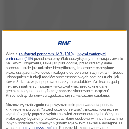
Wraz z
zaufanymi partnerami IAB (1019)
i
innymi zaufanymi
partnerami (489)
przechowujemy i/lub odczytujemy informacje zawarte
na Twoim urządzeniu, takie jak pliki cookie, przetwarzamy dane
osobowe, takie jak unikalne identyfikatory, informacje przesyłane
przez urządzenia końcowe niezbędne do personalizacji reklam i treści,
udostępnienie funkcji mediów społecznościowych pomiaru ruchu jak
również dla rozwoju i poprawny naszych produktów. Za Twoją zgodą
my, jak i partnerzy możemy wykorzystywać precyzyjne dane
geolokalizacyjne i identyfikację poprzez skanowanie urządzeń.
Przechodząc do serwisu zgadzasz się na wskazane działania.
Możesz wyrazić zgodę na powyższe cele przetwarzania poprzez
kliknięcie w przycisk "przechodzę do serwisu", możesz również nie
wyrażać zgody poprzez wybór ustawień zaawansowanych. W sytuacji
braku zgody będziemy przetwarzać dane osobowe w innych celach na
innych podstawach prawnych (informacje w tym zakresie dostępne są
w naszej
polityce prywatności
). Poprzez kliknięcie w przycisk