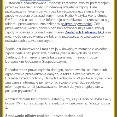
"ustawienia zaawansowane" możesz zarządzać swoimi preferencjami
przed wyrażeniem zgody lub odmową udzielenia zgody. Cele
przetwarzania Twoich danych bez konieczności uzyskania Twojej
zgody w oparciu o uzasadniony interes Radio Muzyka Fakty Grupa
RMF sp. z o.o. sp. k. oraz informacje o możliwości sprzeciwienia się
takiemu przetwarzaniu znajdziesz w
polityce prywatności
. Cele
przetwarzania Twoich danych bez konieczności uzyskania Twojej
zgody w oparciu o uzasadniony interes
Zaufanych Partnerów IAB
oraz
możliwość sprzeciwienia się takiemu przetwarzaniu znajdziesz w
ustawieniach zaawansowanych.
Zgoda jest dobrowolna i możesz ją w dowolnym momencie wycofać,
zgoda będzie też podstawą przekazywania danych do naszych
Zaufanych Partnerów z siedzibą w państwach trzecich (poza
Europejskim Obszarem Gospodarczym).
Ponadto masz prawo żądania dostępu, sprostowania, usunięcia lub
ograniczenia przetwarzania danych, a także złożenia skargi do
Prezesa Urzędu Ochrony Danych Osobowych. W polityce prywatności
znajdziesz informacje jak wykonać swoje prawa. Szczegółowe
informacje na temat przetwarzania Twoich danych znajdują się w
polityce prywatności.
Administratorem tych danych jesteśmy my, czyli Radio Muzyka Fakty
Grupa RMF sp. z o.o. sp. k. z siedzibą w Krakowie, al. Waszyngtona
1.
Stosowanie plików cookies i innych technologii