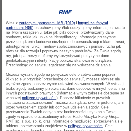
Wraz z
zaufanymi partnerami IAB (1019)
i
innymi zaufanymi
Służba przekazała, że wraz z heroiną zatrzymano
partnerami (489)
przechowujemy i/lub odczytujemy informacje zawarte
na Twoim urządzeniu, takie jak pliki cookie, przetwarzamy dane
"obywatela jednego z państw europejskich" i pięciu
osobowe, takie jak unikalne identyfikatory, informacje przesyłane
przez urządzenia końcowe niezbędne do personalizacji reklam i treści,
Ukraińców. Biuro prasowe SBU "ze względu na dobro
udostępnienie funkcji mediów społecznościowych pomiaru ruchu jak
również dla rozwoju i poprawny naszych produktów. Za Twoją zgodą
śledztwa" odmówiło jednak podania informacji, z
my, jak i partnerzy możemy wykorzystywać precyzyjne dane
geolokalizacyjne i identyfikację poprzez skanowanie urządzeń.
jakiego kraju pochodzi zatrzymany obywatel UE.
Przechodząc do serwisu zgadzasz się na wskazane działania.
Możesz wyrazić zgodę na powyższe cele przetwarzania poprzez
Ładunek narkotyków trafił na Ukrainę z Iranu - trasa
kliknięcie w przycisk "przechodzę do serwisu", możesz również nie
wyrażać zgody poprzez wybór ustawień zaawansowanych. W sytuacji
przemytu wiodła przez Turcję do ukraińskiego portu
braku zgody będziemy przetwarzać dane osobowe w innych celach na
w Illicziwsku nad Morzem Czarnym, skąd ładunek
innych podstawach prawnych (informacje w tym zakresie dostępne są
w naszej
polityce prywatności
). Poprzez kliknięcie w przycisk
dotarł aż do granicy z Polską. Narkotyki ukryte były w
"ustawienia zaawansowane" możesz zarządzać swoimi preferencjami
przed wyrażeniem zgody lub odmową udzielenia zgody. Cele
rolkach izolacji bitumicznej, które przewożono
przetwarzania Twoich danych bez konieczności uzyskania Twojej
zgody w oparciu o uzasadniony interes Radio Muzyka Fakty Grupa
samochodem ciężarowym.
RMF sp. z o.o. sp. k. oraz informacje o możliwości sprzeciwienia się
takiemu przetwarzaniu znajdziesz w
polityce prywatności
. Cele
przetwarzania Twoich danych bez konieczności uzyskania Twojej