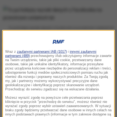
To już kolejny wyciek danych z Facebooka na przestrzeni ostatnich lat
Na forum hakerskim opublikowano w sobotę
dane
osobowe ponad 533 milionów użytkowników
Wraz z
zaufanymi partnerami IAB (1017)
i
innymi zaufanymi
Facebooka z 106 krajów, w tym 32 milionów
partnerami (489)
przechowujemy i/lub odczytujemy informacje zawarte
na Twoim urządzeniu, takie jak pliki cookie, przetwarzamy dane
internautów z USA, 11 milionów z Wielkiej Brytanii i
osobowe, takie jak unikalne identyfikatory, informacje przesyłane
przez urządzenia końcowe niezbędne do personalizacji reklam i treści,
6 milionów z Indii, a także 2,7 mln z
udostępnienie funkcji mediów społecznościowych pomiaru ruchu jak
również dla rozwoju i poprawny naszych produktów. Za Twoją zgodą
Polski.
Ujawnione informacje to np.
numery
my, jak i partnerzy możemy wykorzystywać precyzyjne dane
geolokalizacyjne i identyfikację poprzez skanowanie urządzeń.
telefonów, facebookowe identyfikatory, imiona,
Przechodząc do serwisu zgadzasz się na wskazane działania.
nazwiska, lokalizacje, biografie, a także adresy e-
Możesz wyrazić zgodę na powyższe cele przetwarzania poprzez
kliknięcie w przycisk "przechodzę do serwisu", możesz również nie
mail.
wyrażać zgody poprzez wybór ustawień zaawansowanych. W sytuacji
braku zgody będziemy przetwarzać dane osobowe w innych celach na
innych podstawach prawnych (informacje w tym zakresie dostępne są
Rzecznik Facebooka powiedział portalowi Bussines