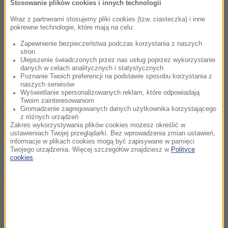
Stosowanie plików cookies i innych technologii
Wraz z partnerami stosujemy pliki cookies (tzw. ciasteczka) i inne
pokrewne technologie, które mają na celu:
Zapewnienie bezpieczeństwa podczas korzystania z naszych
stron
Ulepszenie świadczonych przez nas usług poprzez wykorzystanie
danych w celach analitycznych i statystycznych
Poznanie Twoich preferencji na podstawie sposobu korzystania z
To zdecydowanie nie jest dobra wiadomość, ale nie
naszych serwisów
Wyświetlanie spersonalizowanych reklam, które odpowiadają
jest to też powód do paniki.
Ujawnione dane nie
Twoim zainteresowaniom
Gromadzenie zagregowanych danych użytkownika korzystającego
należą do tych, które są najcenniejsze dla
z różnych urządzeń
Zakres wykorzystywania plików cookies możesz określić w
internetowych przestępców. Nie ma tam np.
ustawieniach Twojej przeglądarki. Bez wprowadzenia zmian ustawień,
informacje w plikach cookies mogą być zapisywane w pamięci
numerów kart płatniczych czy informacji
Twojego urządzenia. Więcej szczegółów znajdziesz w
Polityce
cookies
.
dotyczących ubezpieczenia społecznego.
Jak
przypomina telewizja, z powodu coraz częstszych
wycieków danych, osoby regularnie korzystające z
platform internetowych i tak powinny się liczyć z
tym, że niektóre z tych informacji już wcześniej