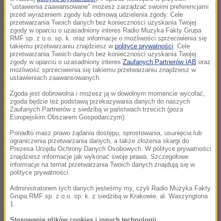
"ustawienia zaawansowane" możesz zarządzać swoimi preferencjami
Zmiany obejmą także bagaż podręczny. Firma
przed wyrażeniem zgody lub odmową udzielenia zgody. Cele
przetwarzania Twoich danych bez konieczności uzyskania Twojej
wyjaśniła, że jedynie pasażerowie z
zgody w oparciu o uzasadniony interes Radio Muzyka Fakty Grupa
RMF sp. z o.o. sp. k. oraz informacje o możliwości sprzeciwienia się
pierwszeństwem wejścia na pokład (priority), a więc
takiemu przetwarzaniu znajdziesz w
polityce prywatności
. Cele
Plus, Flexi Plus & Family Plus będą podróżowali z
przetwarzania Twoich danych bez konieczności uzyskania Twojej
zgody w oparciu o uzasadniony interes
Zaufanych Partnerów IAB
oraz
dwoma bagażami podręcznymi w kabinie -
możliwość sprzeciwienia się takiemu przetwarzaniu znajdziesz w
ustawieniach zaawansowanych.
normalnym, o wymiarach 55 cm x 40 cm x 20 cm i
Zgoda jest dobrowolna i możesz ją w dowolnym momencie wycofać,
wadze do 10 kg, oraz małym - 35 cm x 20 cm x 20
zgoda będzie też podstawą przekazywania danych do naszych
Zaufanych Partnerów z siedzibą w państwach trzecich (poza
cm.
Europejskim Obszarem Gospodarczym).
Ponadto masz prawo żądania dostępu, sprostowania, usunięcia lub
Pozostali podróżni na pokład samolotu będą mogli
ograniczenia przetwarzania danych, a także złożenia skargi do
Prezesa Urzędu Ochrony Danych Osobowych. W polityce prywatności
zabrać tylko jeden mały bagaż, a drugi, większy,
znajdziesz informacje jak wykonać swoje prawa. Szczegółowe
informacje na temat przetwarzania Twoich danych znajdują się w
zostanie im odebrany przy gate'cie i bezpłatnie
polityce prywatności.
przewieziony w luku bagażowym. Przy gate'cie będą
Administratorem tych danych jesteśmy my, czyli Radio Muzyka Fakty
bowiem dwie kolejki - jedna dla pasażerów z
Grupa RMF sp. z o.o. sp. k. z siedzibą w Krakowie, al. Waszyngtona
1.
pierwszeństwem wejścia na pokład, a druga dla
Stosowanie plików cookies i innych technologii