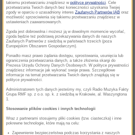
takiemu przetwarzaniu znajdziesz w
polityce prywatności
. Cele
czwartku ulewne deszcze, które wprawdzie
przetwarzania Twoich danych bez konieczności uzyskania Twojej
zgody w oparciu o uzasadniony interes
Zaufanych Partnerów IAB
oraz
przestały padać, ale władze ostrzegają przed
możliwość sprzeciwienia się takiemu przetwarzaniu znajdziesz w
możliwymi nawałnicami i burzami.
ustawieniach zaawansowanych.
Zgoda jest dobrowolna i możesz ją w dowolnym momencie wycofać,
Palące słońce i temperatury powyżej 30 stopni
zgoda będzie też podstawą przekazywania danych do naszych
Zaufanych Partnerów z siedzibą w państwach trzecich (poza
Celsjusza budzą z kolei obawy o ataki serca wśród
Europejskim Obszarem Gospodarczym).
mieszkańców na obszarach pozbawionych dostępu
Ponadto masz prawo żądania dostępu, sprostowania, usunięcia lub
ograniczenia przetwarzania danych, a także złożenia skargi do
do wody i elektryczności.
Prezesa Urzędu Ochrony Danych Osobowych. W polityce prywatności
znajdziesz informacje jak wykonać swoje prawa. Szczegółowe
informacje na temat przetwarzania Twoich danych znajdują się w
polityce prywatności.
Dalsza część artykułu pod materiałem video:
Administratorem tych danych jesteśmy my, czyli Radio Muzyka Fakty
Grupa RMF sp. z o.o. sp. k. z siedzibą w Krakowie, al. Waszyngtona
1.
Stosowanie plików cookies i innych technologii
Wraz z partnerami stosujemy pliki cookies (tzw. ciasteczka) i inne
pokrewne technologie, które mają na celu:
Zapewnienie bezpieczeństwa podczas korzystania z naszych