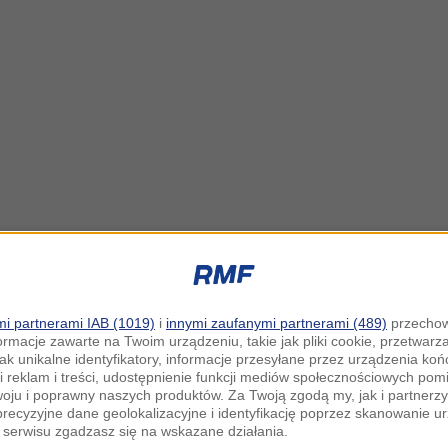
i partnerami IAB (1019)
i
innymi zaufanymi partnerami (489)
przechow
ormacje zawarte na Twoim urządzeniu, takie jak pliki cookie, przetwar
jak unikalne identyfikatory, informacje przesyłane przez urządzenia k
i reklam i treści, udostępnienie funkcji mediów społecznościowych pom
woju i poprawny naszych produktów. Za Twoją zgodą my, jak i partner
recyzyjne dane geolokalizacyjne i identyfikację poprzez skanowanie u
serwisu zgadzasz się na wskazane działania.