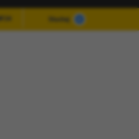
MF24
Słuchaj