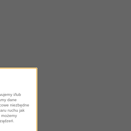
ujemy i/lub
zamy dane
ońcowe niezbędne
iaru ruchu jak
zy możemy
rządzeń.