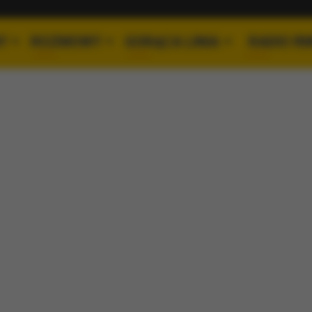
Y
ROZMOWY
GORĄCA LINIA
RADIO R