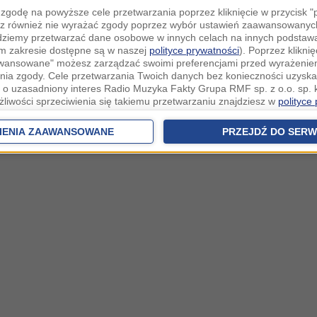
zgodę na powyższe cele przetwarzania poprzez kliknięcie w przycisk 
z również nie wyrażać zgody poprzez wybór ustawień zaawansowanych
dziemy przetwarzać dane osobowe w innych celach na innych podsta
ym zakresie dostępne są w naszej
polityce prywatności
). Poprzez kliknię
awansowane" możesz zarządzać swoimi preferencjami przed wyrażenie
ia zgody. Cele przetwarzania Twoich danych bez konieczności uzyska
 o uzasadniony interes Radio Muzyka Fakty Grupa RMF sp. z o.o. sp. k
żliwości sprzeciwienia się takiemu przetwarzaniu znajdziesz w
polityce
nia Twoich danych bez konieczności uzyskania Twojej zgody w oparci
ch Partnerów IAB
oraz możliwość sprzeciwienia się takiemu przetwarza
IENIA ZAAWANSOWANE
PRZEJDŹ DO SERW
aawansowanych.
rowolna i możesz ją w dowolnym momencie wycofać, zgoda będzie też
anych do naszych Zaufanych Partnerów z siedzibą w państwach trzec
szarem Gospodarczym).
awo żądania dostępu, sprostowania, usunięcia lub ograniczenia przet
 złożenia skargi do Prezesa Urzędu Ochrony Danych Osobowych. W pol
jdziesz informacje jak wykonać swoje prawa. Szczegółowe informacje 
woich danych znajdują się w polityce prywatności.
 tych danych jesteśmy my, czyli Radio Muzyka Fakty Grupa RMF sp. z o
owie, al. Waszyngtona 1.
ków cookies i innych technologii