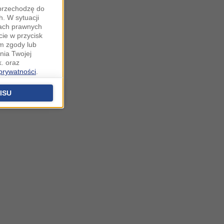
"przechodzę do
. W sytuacji
wach prawnych
cie w przycisk
m zgody lub
nia Twojej
. oraz
 prywatności
.
u o uzasadniony
niu znajdziesz w
ISU
 podstawą
ich (poza
warzania
ityce
na temat
.o. sp. k. z