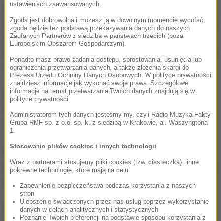
ustawieniach zaawansowanych.
Po wejściu ustawy w życie prostytutki, aby móc
Zgoda jest dobrowolna i możesz ją w dowolnym momencie wycofać,
legalnie wykonywać swój zawód, będą musiały co dwa
zgoda będzie też podstawą przekazywania danych do naszych
Zaufanych Partnerów z siedzibą w państwach trzecich (poza
lata zgłaszać działalność do odpowiednich urzędów.
Europejskim Obszarem Gospodarczym).
Za niedopełnienie tego obowiązku będzie groziła kara
Ponadto masz prawo żądania dostępu, sprostowania, usunięcia lub
do 1000 euro.
ograniczenia przetwarzania danych, a także złożenia skargi do
Prezesa Urzędu Ochrony Danych Osobowych. W polityce prywatności
znajdziesz informacje jak wykonać swoje prawa. Szczegółowe
informacje na temat przetwarzania Twoich danych znajdują się w
Kobiety poniżej 21 lat będą musiały zgłaszać się
polityce prywatności.
nawet częściej - co rok. Obowiązkowa będzie też
Administratorem tych danych jesteśmy my, czyli Radio Muzyka Fakty
coroczne wizyta w poradni zdrowia.
Grupa RMF sp. z o.o. sp. k. z siedzibą w Krakowie, al. Waszyngtona
1.
Stosowanie plików cookies i innych technologii
Korzystający z usług prostytutek mają obowiązkowo
Wraz z partnerami stosujemy pliki cookies (tzw. ciasteczka) i inne
stosować prezerwatywy. Za naruszenie tego przepisu
pokrewne technologie, które mają na celu:
grozi grzywna w wysokości do 50 tys. euro.
Zapewnienie bezpieczeństwa podczas korzystania z naszych
stron
Ulepszenie świadczonych przez nas usług poprzez wykorzystanie
Koalicjanci zaostrzyli ponadto przepisy dotyczące
danych w celach analitycznych i statystycznych
Poznanie Twoich preferencji na podstawie sposobu korzystania z