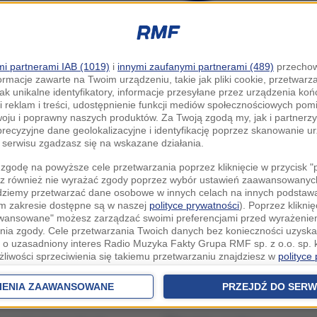
i partnerami IAB (1019)
i
innymi zaufanymi partnerami (489)
przechow
ormacje zawarte na Twoim urządzeniu, takie jak pliki cookie, przetwar
jak unikalne identyfikatory, informacje przesyłane przez urządzenia k
i reklam i treści, udostępnienie funkcji mediów społecznościowych pom
woju i poprawny naszych produktów. Za Twoją zgodą my, jak i partner
recyzyjne dane geolokalizacyjne i identyfikację poprzez skanowanie u
serwisu zgadzasz się na wskazane działania.
zgodę na powyższe cele przetwarzania poprzez kliknięcie w przycisk 
z również nie wyrażać zgody poprzez wybór ustawień zaawansowanych
dziemy przetwarzać dane osobowe w innych celach na innych podsta
ym zakresie dostępne są w naszej
polityce prywatności
). Poprzez kliknię
awansowane" możesz zarządzać swoimi preferencjami przed wyrażenie
ia zgody. Cele przetwarzania Twoich danych bez konieczności uzyska
 o uzasadniony interes Radio Muzyka Fakty Grupa RMF sp. z o.o. sp. k
żliwości sprzeciwienia się takiemu przetwarzaniu znajdziesz w
polityce
nia Twoich danych bez konieczności uzyskania Twojej zgody w oparci
ch Partnerów IAB
oraz możliwość sprzeciwienia się takiemu przetwarza
IENIA ZAAWANSOWANE
PRZEJDŹ DO SERW
aawansowanych.