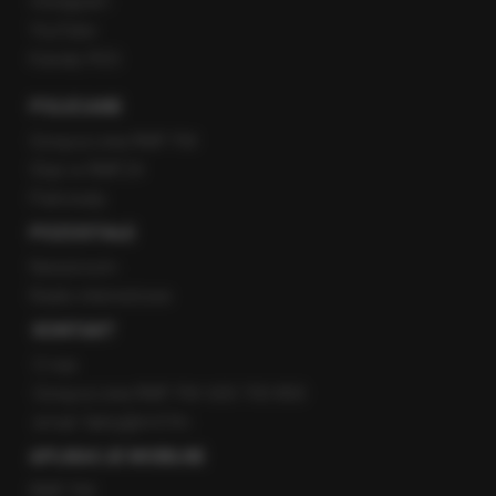
Instagram
YouTube
Kanały RSS
POLECANE
Gorąca Linia RMF FM
Staż w RMF24
Patronaty
POZOSTAŁE
Newsroom
Radio internetowe
KONTAKT
O nas
Gorąca Linia RMF FM: 600 700 800
email: fakty@rmf.fm
APLIKACJE MOBILNE
RMF FM