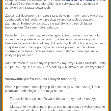
możliwość sprzeciwienia się takiemu przetwarzaniu znajdziesz w
ustawieniach zaawansowanych.
Prezydent zaznaczył jednocześnie, że wybory były
uczciwe.
Nie słyszeliśmy ani jednej informacji, które
Zgoda jest dobrowolna i możesz ją w dowolnym momencie wycofać,
zgoda będzie też podstawą przekazywania danych do naszych
mogłyby wpłynąć na wyniki głosowania. Zdaliśmy
Zaufanych Partnerów z siedzibą w państwach trzecich (poza
Europejskim Obszarem Gospodarczym).
egzamin z europejskości -
powiedział Poroszenko.
Ponadto masz prawo żądania dostępu, sprostowania, usunięcia lub
ograniczenia przetwarzania danych, a także złożenia skargi do
Prezesa Urzędu Ochrony Danych Osobowych. W polityce prywatności
Według sondaży exit poll głównych ośrodków
znajdziesz informacje jak wykonać swoje prawa. Szczegółowe
informacje na temat przetwarzania Twoich danych znajdują się w
socjologicznych z godz. 18 (godz. 17 w Polsce)
polityce prywatności.
pierwsze miejsce zajął w wyborach komik
Administratorem tych danych jesteśmy my, czyli Radio Muzyka Fakty
Grupa RMF sp. z o.o. sp. k. z siedzibą w Krakowie, al. Waszyngtona
telewizyjny Wołodymyr Zełenski (30,4 proc.), drugie
1.
Poroszenko (17,8 proc.), a trzecie była premier Julia
Stosowanie plików cookies i innych technologii
Tymoszenko (13,9 proc.).
Wraz z partnerami stosujemy pliki cookies (tzw. ciasteczka) i inne
pokrewne technologie, które mają na celu:
Zapewnienie bezpieczeństwa podczas korzystania z naszych
Źródło: PAP
stron
Ulepszenie świadczonych przez nas usług poprzez wykorzystanie
danych w celach analitycznych i statystycznych