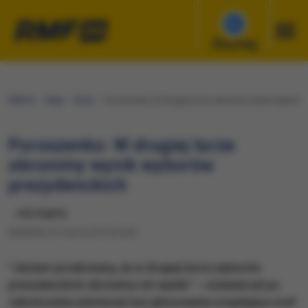
Słuchaj
RMF24
Fakty
Świat
Poroszenko: W drugiej turze obronimy wynik wyborów
Poroszenko: W drugiej turze
obronimy wynik wyborów
prezydenckich
udostępnij
Niedziela, 31 marca 2019 (20:40)
"Jestem przekonany, że w drugiej turze wyborów
prezydenckich obronimy ich wyniki" – oświadczył po
zakończeniu pierwszej tury głosowania urzędujący szef