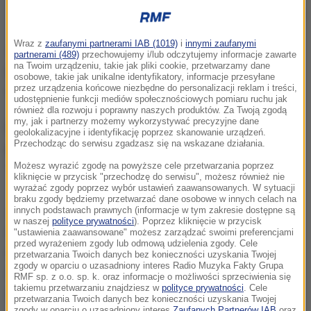
Petro Poroszenko z żoną
Wraz z
zaufanymi partnerami IAB (1019)
i
innymi zaufanymi
Jestem przekonany, że 21 kwietnia, w drugiej turze,
partnerami (489)
przechowujemy i/lub odczytujemy informacje zawarte
na Twoim urządzeniu, takie jak pliki cookie, przetwarzamy dane
poradzimy sobie z zadaniem obrony wyników
osobowe, takie jak unikalne identyfikatory, informacje przesyłane
wyborów -
powiedział Poroszenko.
przez urządzenia końcowe niezbędne do personalizacji reklam i treści,
udostępnienie funkcji mediów społecznościowych pomiaru ruchu jak
również dla rozwoju i poprawny naszych produktów. Za Twoją zgodą
my, jak i partnerzy możemy wykorzystywać precyzyjne dane
Poroszenko ocenił, że niedzielne głosowanie
geolokalizacyjne i identyfikację poprzez skanowanie urządzeń.
Przechodząc do serwisu zgadzasz się na wskazane działania.
pokazało, iż jego rodacy nie dopuścili do realizacji
Możesz wyrazić zgodę na powyższe cele przetwarzania poprzez
"rosyjskiego scenariusza wyborów".
kliknięcie w przycisk "przechodzę do serwisu", możesz również nie
wyrażać zgody poprzez wybór ustawień zaawansowanych. W sytuacji
braku zgody będziemy przetwarzać dane osobowe w innych celach na
Jestem wdzięczny tym, którzy nie pozostali dziś w
innych podstawach prawnych (informacje w tym zakresie dostępne są
w naszej
polityce prywatności
). Poprzez kliknięcie w przycisk
domu, którzy niezależnie od tego na kogo głosowali,
"ustawienia zaawansowane" możesz zarządzać swoimi preferencjami
przed wyrażeniem zgody lub odmową udzielenia zgody. Cele
wnieśli wkład w wolny wybór ukraińskich obywateli.
przetwarzania Twoich danych bez konieczności uzyskania Twojej
zgody w oparciu o uzasadniony interes Radio Muzyka Fakty Grupa
Pokazaliście, że jesteście wolnymi ludźmi, którzy
RMF sp. z o.o. sp. k. oraz informacje o możliwości sprzeciwienia się
takiemu przetwarzaniu znajdziesz w
polityce prywatności
. Cele
kibicują przyszłości swojego kraju -
podkreślił.
przetwarzania Twoich danych bez konieczności uzyskania Twojej
zgody w oparciu o uzasadniony interes
Zaufanych Partnerów IAB
oraz