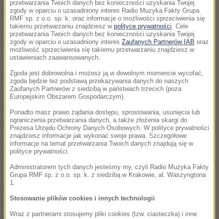
przetwarzania Twoich danych bez konieczności uzyskania Twojej
Vergeza Alzagi, sekretarza generalnego
zgody w oparciu o uzasadniony interes Radio Muzyka Fakty Grupa
RMF sp. z o.o. sp. k. oraz informacje o możliwości sprzeciwienia się
Gubernatoratu, czyli drugiej osoby po jego
takiemu przetwarzaniu znajdziesz w
polityce prywatności
. Cele
przetwarzania Twoich danych bez konieczności uzyskania Twojej
przewodniczącym.
zgody w oparciu o uzasadniony interes
Zaufanych Partnerów IAB
oraz
możliwość sprzeciwienia się takiemu przetwarzaniu znajdziesz w
ustawieniach zaawansowanych.
Z nieoficjalnych informacji ze źródeł za Spiżową
Zgoda jest dobrowolna i możesz ją w dowolnym momencie wycofać,
Bramą wynika, że papież osobiście interweniował w
zgoda będzie też podstawą przekazywania danych do naszych
Zaufanych Partnerów z siedzibą w państwach trzecich (poza
sprawie urzędnika, by rozwiązać sytuację w
Europejskim Obszarem Gospodarczym).
Gubernatoracie, gdzie dochodziło do wewnętrznych
Ponadto masz prawo żądania dostępu, sprostowania, usunięcia lub
ograniczenia przetwarzania danych, a także złożenia skargi do
napięć. Ich powodem był "zbyt autorytarna" postawa
Prezesa Urzędu Ochrony Danych Osobowych. W polityce prywatności
sekretarza biskupa, wywołująca trudne relacje
znajdziesz informacje jak wykonać swoje prawa. Szczegółowe
informacje na temat przetwarzania Twoich danych znajdują się w
między pracownikami. Do eskalacji konfliktów
polityce prywatności.
doszło tam w ostatnim czasie.
Administratorem tych danych jesteśmy my, czyli Radio Muzyka Fakty
Grupa RMF sp. z o.o. sp. k. z siedzibą w Krakowie, al. Waszyngtona
1.
Rzecznik Watykanu Greg Burke pytany o tę sprawę,
Stosowanie plików cookies i innych technologii
wyjaśnił Ansie:
Eugene Hasler od tygodnia nie
Wraz z partnerami stosujemy pliki cookies (tzw. ciasteczka) i inne
pracuje już w Watykanie.