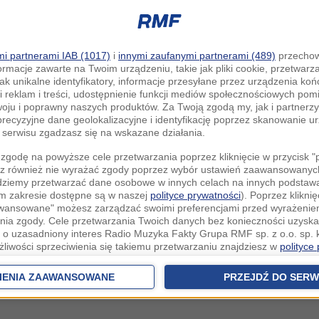
ustalić przyczyny eksplozji.
i partnerami IAB (1017)
i
innymi zaufanymi partnerami (489)
przechow
ormacje zawarte na Twoim urządzeniu, takie jak pliki cookie, przetwar
jak unikalne identyfikatory, informacje przesyłane przez urządzenia k
i reklam i treści, udostępnienie funkcji mediów społecznościowych pom
woju i poprawny naszych produktów. Za Twoją zgodą my, jak i partner
recyzyjne dane geolokalizacyjne i identyfikację poprzez skanowanie u
serwisu zgadzasz się na wskazane działania.
zgodę na powyższe cele przetwarzania poprzez kliknięcie w przycisk 
z również nie wyrażać zgody poprzez wybór ustawień zaawansowanych
dziemy przetwarzać dane osobowe w innych celach na innych podsta
ym zakresie dostępne są w naszej
polityce prywatności
). Poprzez kliknię
awansowane" możesz zarządzać swoimi preferencjami przed wyrażenie
ia zgody. Cele przetwarzania Twoich danych bez konieczności uzyska
 o uzasadniony interes Radio Muzyka Fakty Grupa RMF sp. z o.o. sp. k
żliwości sprzeciwienia się takiemu przetwarzaniu znajdziesz w
polityce
nia Twoich danych bez konieczności uzyskania Twojej zgody w oparci
na dalekiej północy ćwiczyła
Masakra w Jemenie. Huti prz
ch Partnerów IAB
oraz możliwość sprzeciwienia się takiemu przetwarza
IENIA ZAAWANSOWANE
PRZEJDŹ DO SERW
 z NATO
do ofensywy
aawansowanych.
rowolna i możesz ją w dowolnym momencie wycofać, zgoda będzie też