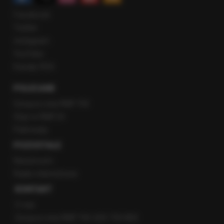
Facebook
Twitter
Instagram
YouTube
Kanały RSS
POLECANE
Gorąca Linia RMF FM
Staż w RMF24
Patronaty
POZOSTAŁE
Newsroom
Radio internetowe
KONTAKT
O nas
Gorąca Linia RMF FM: 600 700 800