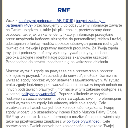
Wraz z
zaufanymi partnerami IAB (1019)
i
innymi zaufanymi
partnerami (489)
przechowujemy i/lub odczytujemy informacje zawarte
na Twoim urządzeniu, takie jak pliki cookie, przetwarzamy dane
osobowe, takie jak unikalne identyfikatory, informacje przesyłane
przez urządzenia końcowe niezbędne do personalizacji reklam i treści,
udostępnienie funkcji mediów społecznościowych pomiaru ruchu jak
również dla rozwoju i poprawny naszych produktów. Za Twoją zgodą
my, jak i partnerzy możemy wykorzystywać precyzyjne dane
geolokalizacyjne i identyfikację poprzez skanowanie urządzeń.
Przechodząc do serwisu zgadzasz się na wskazane działania.
Wypowiadając się na wystawie lotniczej w Berlinie
Możesz wyrazić zgodę na powyższe cele przetwarzania poprzez
kliknięcie w przycisk "przechodzę do serwisu", możesz również nie
generał Ludwig Leinhos wyraził oczekiwanie, że na
wyrażać zgody poprzez wybór ustawień zaawansowanych. W sytuacji
braku zgody będziemy przetwarzać dane osobowe w innych celach na
lipcowym szczycie w Warszawie wszyscy
innych podstawach prawnych (informacje w tym zakresie dostępne są
w naszej
polityce prywatności
). Poprzez kliknięcie w przycisk
członkowie NATO zgodzą się na rozwiązanie,
"ustawienia zaawansowane" możesz zarządzać swoimi preferencjami
przed wyrażeniem zgody lub odmową udzielenia zgody. Cele
uznające cyberprzestrzeń za operacyjną sferę
przetwarzania Twoich danych bez konieczności uzyskania Twojej
zgody w oparciu o uzasadniony interes Radio Muzyka Fakty Grupa
działań wojennych - obok powietrza, morza, lądu i
RMF sp. z o.o. sp. k. oraz informacje o możliwości sprzeciwienia się
przestrzeni kosmicznej.
takiemu przetwarzaniu znajdziesz w
polityce prywatności
. Cele
przetwarzania Twoich danych bez konieczności uzyskania Twojej