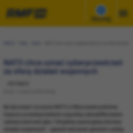
Słuchaj
RMF24
Fakty
Świat
NATO chce uznać cyberprzestrzeń za sferę działań 
NATO chce uznać cyberprzestrzeń
za sferę działań wojennych
udostępnij
Środa, 1 czerwca 2016 (18:04)
Na lipcowym szczycie NATO w Warszawie państwa
Sojuszu prawdopodobnie uzgodnią zakwalifikowanie
cyberprzestrzeni jako "oficjalnej operacyjnej domeny
działań wojennych" - ujawnił niemiecki generał Ludwig