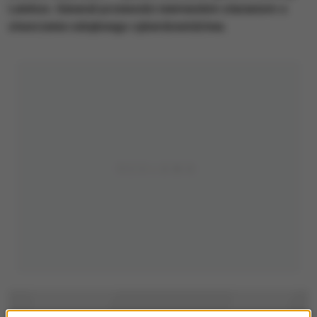
Leinhos. Generał przewodzi niemieckim staraniom o
stworzenie odrębnego cyberdowództwa.