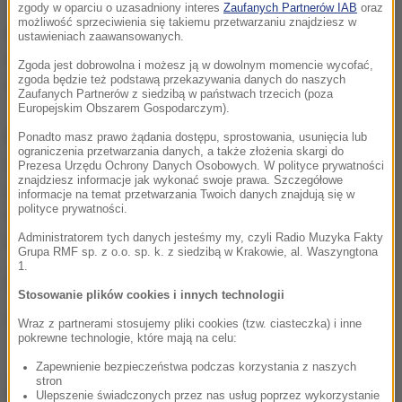
zgody w oparciu o uzasadniony interes
Zaufanych Partnerów IAB
oraz
możliwość sprzeciwienia się takiemu przetwarzaniu znajdziesz w
Leinhos oczekuje też, że państwa NATO uzgodnią
ustawieniach zaawansowanych.
intensyfikację działań w dziedzinie
Zgoda jest dobrowolna i możesz ją w dowolnym momencie wycofać,
zgoda będzie też podstawą przekazywania danych do naszych
cyberbezpieczeństwa.
Zaufanych Partnerów z siedzibą w państwach trzecich (poza
Europejskim Obszarem Gospodarczym).
Reuters odnotowuje, że Stany Zjednoczone już w
Ponadto masz prawo żądania dostępu, sprostowania, usunięcia lub
ograniczenia przetwarzania danych, a także złożenia skargi do
2011 roku ogłosiły, iż postrzegają cyberprzestrzeń
Prezesa Urzędu Ochrony Danych Osobowych. W polityce prywatności
znajdziesz informacje jak wykonać swoje prawa. Szczegółowe
jako operacyjną sferę wojny i zapowiedziały
informacje na temat przetwarzania Twoich danych znajdują się w
polityce prywatności.
reagowanie na ataki w cyberprzestrzeni tak, jak na
wszelkie inne zagrożenia.
Administratorem tych danych jesteśmy my, czyli Radio Muzyka Fakty
Grupa RMF sp. z o.o. sp. k. z siedzibą w Krakowie, al. Waszyngtona
1.
Szczyt NATO odbędzie się w Warszawie 8 i 9 lipca.
Stosowanie plików cookies i innych technologii
(rs)
Wraz z partnerami stosujemy pliki cookies (tzw. ciasteczka) i inne
pokrewne technologie, które mają na celu:
Zapewnienie bezpieczeństwa podczas korzystania z naszych
stron
Źródło: PAP
Ulepszenie świadczonych przez nas usług poprzez wykorzystanie