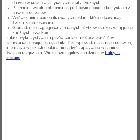
danych w celach analitycznych i statystycznych
Poznanie Twoich preferencji na podstawie sposobu korzystania z
naszych serwisów
chcesz widzieć więcej artykułów od RMF24?
dodaj w
Wyświetlanie spersonalizowanych reklam, które odpowiadają
Twoim zainteresowaniom
Google
Gromadzenie zagregowanych danych użytkownika korzystającego
z różnych urządzeń
Zakres wykorzystywania plików cookies możesz określić w
ustawieniach Twojej przeglądarki. Bez wprowadzenia zmian ustawień,
informacje w plikach cookies mogą być zapisywane w pamięci
Twojego urządzenia. Więcej szczegółów znajdziesz w
Polityce
cookies
.